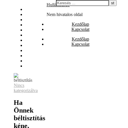
Skip
Hullámfürdő
Állás
to
Biztosítás
Nem hivatalos oldal
content
Egészség
Kezdőlap
Internet
Kapcsolat
Irodalom
Játék
Kezdőlap
Nyaralás
Kapcsolat
Szolgáltatás
Szórakozás
Vásárlás
Web
Webáruház
Nincs
kategorizálva
Ha
Önnek
béltisztítás
kéne,