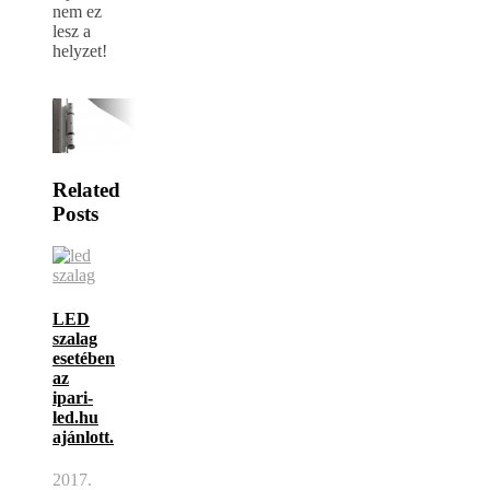
nem ez
lesz a
helyzet!
Related
Posts
LED
szalag
esetében
az
ipari-
led.hu
ajánlott.
2017.