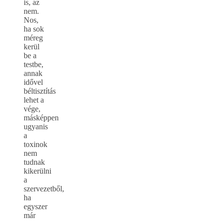
is, az
nem.
Nos,
ha sok
méreg
kerül
be a
testbe,
annak
idővel
béltisztítás
lehet a
vége,
másképpen
ugyanis
a
toxinok
nem
tudnak
kikerülni
a
szervezetből,
ha
egyszer
már