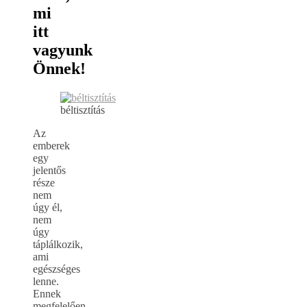
mi
itt
vagyunk
Önnek!
béltisztítás
Az
emberek
egy
jelentős
része
nem
úgy él,
nem
úgy
táplálkozik,
ami
egészséges
lenne.
Ennek
megfelelően