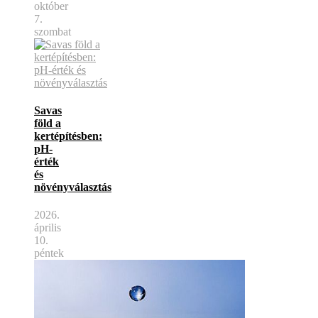
október
7.
szombat
Savas
föld a
kertépítésben:
pH-
érték
és
növényválasztás
2026.
április
10.
péntek