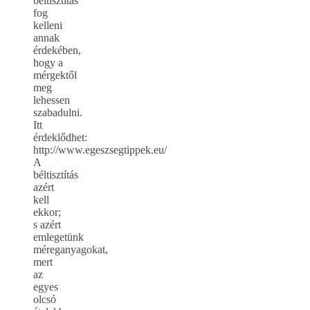
béltisztítás
fog
kelleni
annak
érdekében,
hogy a
mérgektől
meg
lehessen
szabadulni.
Itt
érdeklődhet:
http://www.egeszsegtippek.eu/
A
béltisztítás
azért
kell
ekkor;
s azért
emlegetünk
méreganyagokat,
mert
az
egyes
olcsó