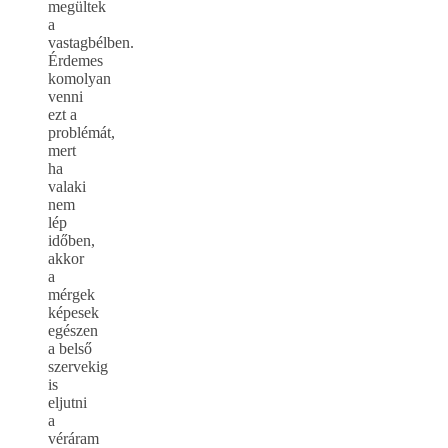
megültek
a
vastagbélben.
Érdemes
komolyan
venni
ezt a
problémát,
mert
ha
valaki
nem
lép
időben,
akkor
a
mérgek
képesek
egészen
a belső
szervekig
is
eljutni
a
véráram