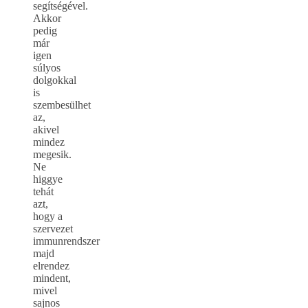
segítségével.
Akkor
pedig
már
igen
súlyos
dolgokkal
is
szembesülhet
az,
akivel
mindez
megesik.
Ne
higgye
tehát
azt,
hogy a
szervezet
immunrendszer
majd
elrendez
mindent,
mivel
sajnos