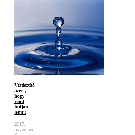
Víztisztító
azért,
hogy
rend
tudjon
lenni!
2017.
november
6.