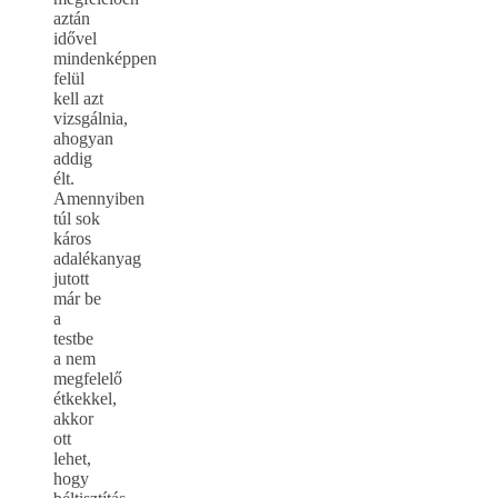
aztán
idővel
mindenképpen
felül
kell azt
vizsgálnia,
ahogyan
addig
élt.
Amennyiben
túl sok
káros
adalékanyag
jutott
már be
a
testbe
a nem
megfelelő
étkekkel,
akkor
ott
lehet,
hogy