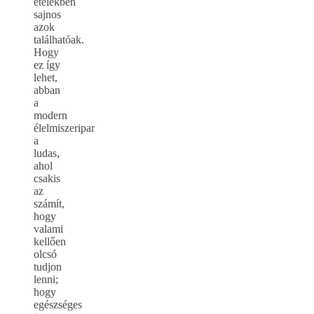
ételekben
sajnos
azok
találhatóak.
Hogy
ez így
lehet,
abban
a
modern
élelmiszeripar
a
ludas,
ahol
csakis
az
számít,
hogy
valami
kellően
olcsó
tudjon
lenni;
hogy
egészséges