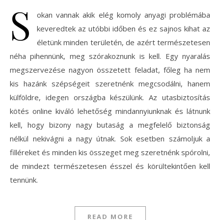
S
okan vannak akik elég komoly anyagi problémába
keveredtek az utóbbi időben és ez sajnos kihat az
életünk minden területén, de azért természetesen
néha pihennünk, meg szórakoznunk is kell. Egy nyaralás
megszervezése nagyon összetett feladat, főleg ha nem
kis hazánk szépségeit szeretnénk megcsodálni, hanem
külföldre, idegen országba készülünk. Az utasbiztosítás
kötés online kiváló lehetőség mindannyiunknak és látnunk
kell, hogy bizony nagy butaság a megfelelő biztonság
nélkül nekivágni a nagy útnak. Sok esetben számoljuk a
filléreket és minden kis összeget meg szeretnénk spórolni,
de mindezt természetesen ésszel és körültekintően kell
tennünk.
READ MORE