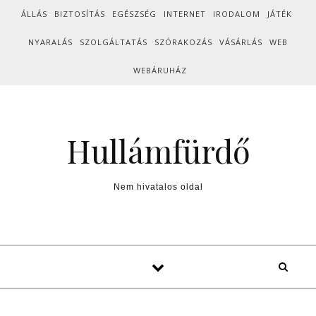
Skip to content
ÁLLÁS
BIZTOSÍTÁS
EGÉSZSÉG
INTERNET
IRODALOM
JÁTÉK
NYARALÁS
SZOLGÁLTATÁS
SZÓRAKOZÁS
VÁSÁRLÁS
WEB
WEBÁRUHÁZ
Hullámfürdő
Nem hivatalos oldal