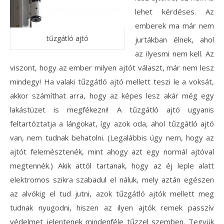
lehet kérdéses. Az
emberek ma már nem
tűzgátló ajtó
jurtákban élnek, ahol
az ilyesmi nem kell. Az
viszont, hogy az ember milyen ajtót választ, már nem lesz
mindegy! Ha valaki tűzgátló ajtó mellett teszi le a voksát,
akkor számíthat arra, hogy az képes lesz akár még egy
lakástüzet is megfékezni! A tűzgátló ajtó ugyanis
feltartóztatja a lángokat, így azok oda, ahol tűzgátló ajtó
van, nem tudnak behatolni. (Legalábbis úgy nem, hogy az
ajtót felemésztenék, mint ahogy azt egy normál ajtóval
megtennék.) Akik attól tartanak,
hogy az éj leple alatt
elektromos szikra szabadul el náluk, mely aztán egészen
az alvókig el tud jutni, azok tűzgátló ajtók mellett meg
tudnak nyugodni, hiszen az ilyen ajtók remek passzív
védelmet jelentenek mindenféle tűzzel szemben. Tegyük