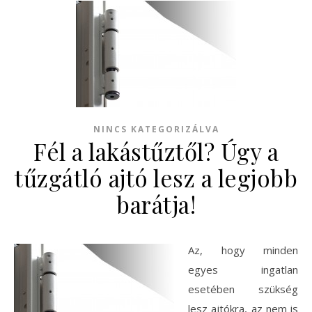
NINCS KATEGORIZÁLVA
Fél a lakástűztől? Úgy a
tűzgátló ajtó lesz a legjobb
barátja!
Az, hogy minden
egyes ingatlan
esetében szükség
lesz ajtókra, az nem is