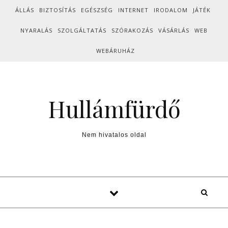
Skip to content
ÁLLÁS
BIZTOSÍTÁS
EGÉSZSÉG
INTERNET
IRODALOM
JÁTÉK
NYARALÁS
SZOLGÁLTATÁS
SZÓRAKOZÁS
VÁSÁRLÁS
WEB
WEBÁRUHÁZ
Hullámfürdő
Nem hivatalos oldal