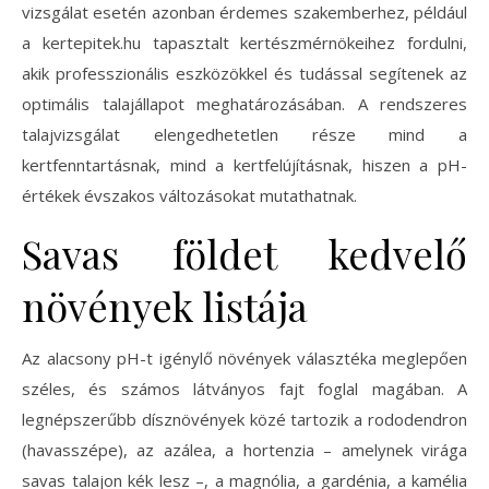
vizsgálat esetén azonban érdemes szakemberhez, például
a kertepitek.hu tapasztalt kertészmérnökeihez fordulni,
akik professzionális eszközökkel és tudással segítenek az
optimális talajállapot meghatározásában. A rendszeres
talajvizsgálat elengedhetetlen része mind a
kertfenntartásnak, mind a kertfelújításnak, hiszen a pH-
értékek évszakos változásokat mutathatnak.
Savas földet kedvelő
növények listája
Az alacsony pH-t igénylő növények választéka meglepően
széles, és számos látványos fajt foglal magában. A
legnépszerűbb dísznövények közé tartozik a rododendron
(havasszépe), az azálea, a hortenzia – amelynek virága
savas talajon kék lesz –, a magnólia, a gardénia, a kamélia