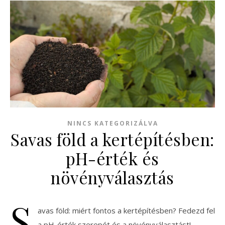
NINCS KATEGORIZÁLVA
Savas föld a kertépítésben:
pH-érték és
növényválasztás
S
avas föld: miért fontos a kertépítésben? Fedezd fel
a pH-érték szerepét és a növényválasztást!