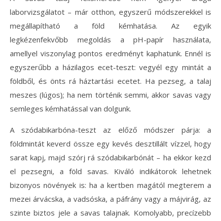
laborvizsgálatot – már otthon, egyszerű módszerekkel is
megállapítható a föld kémhatása. Az egyik
legkézenfekvőbb megoldás a pH-papír használata,
amellyel viszonylag pontos eredményt kaphatunk. Ennél is
egyszerűbb a házilagos ecet-teszt: vegyél egy mintát a
földből, és önts rá háztartási ecetet. Ha pezseg, a talaj
meszes (lúgos); ha nem történik semmi, akkor savas vagy
semleges kémhatással van dolgunk.
A szódabikarbóna-teszt az előző módszer párja: a
földmintát keverd össze egy kevés desztillált vízzel, hogy
sarat kapj, majd szórj rá szódabikarbónát – ha ekkor kezd
el pezsegni, a föld savas. Kiváló indikátorok lehetnek
bizonyos növények is: ha a kertben magától megterem a
mezei árvácska, a vadsóska, a páfrány vagy a májvirág, az
szinte biztos jele a savas talajnak. Komolyabb, precízebb