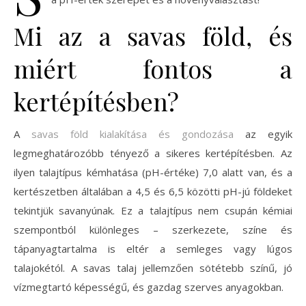
Mi az a savas föld, és
miért fontos a
kertépítésben?
A
savas föld kialakítása és gondozása
az egyik
legmeghatározóbb tényező a sikeres kertépítésben. Az
ilyen talajtípus kémhatása (pH-értéke) 7,0 alatt van, és a
kertészetben általában a 4,5 és 6,5 közötti pH-jú földeket
tekintjük savanyúnak. Ez a talajtípus nem csupán kémiai
szempontból különleges – szerkezete, színe és
tápanyagtartalma is eltér a semleges vagy lúgos
talajokétól. A savas talaj jellemzően sötétebb színű, jó
vízmegtartó képességű, és gazdag szerves anyagokban.