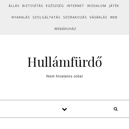
Skip to content
ÁLLÁS
BIZTOSÍTÁS
EGÉSZSÉG
INTERNET
IRODALOM
JÁTÉK
NYARALÁS
SZOLGÁLTATÁS
SZÓRAKOZÁS
VÁSÁRLÁS
WEB
WEBÁRUHÁZ
Hullámfürdő
Nem hivatalos oldal