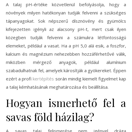
A talaj pH-értéke közvetlenül befolyásolja, hogy a
növények milyen hatékonyan tudják felvenni a szükséges
tápanyagokat. Sok népszerű dísznövény és gyümölcs
kifejezetten igényli az alacsony pH-t, mert csak ilyen
közegben tudják felvenni a számukra létfontosságú
elemeket, például a vasat. Ha a pH 5,0 alá esik, a foszfor,
kalcium és magnézium nehezebben hozzáférhetővé válik,
miközben mérgező anyagok, például alumínium
szabadulhatnak fel, amelyek károsítják a gyökereket. Éppen
ezért a profi
kertépítés
során mindig kiemelt figyelmet kap
a talaj kémhatásának meghatározása és beállítása.
Hogyan ismerhető fel a
savas föld házilag?
A savas talaj felismerése nem igényel drága