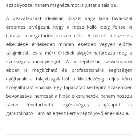
szabályozza, hanem magnéziumot is juttat a talajba.
A beavatkozást ideálisan ősszel vagy kora tavasszal
érdemes elvégezni, hogy a mész kellő ideig fejtse ki
hatását a vegetációs szezon előtt. A túlzott meszezés
elkerülése érdekében minden esetben vegyen előtte
talajmintát, és a mért értékek alapján határozza meg a
szükséges mennyiséget. A kertepitek.hu szakemberei
ebben is megbízható és professzionális segítséget
nyújtanak: a talajvizsgálattól a kivitelezésig teljes körű
szolgáltatást kínálnak. Egy tapasztalt kertépítő szakember
bevonásával nemcsak a hibák elkerülhetők, hanem hosszú
távon fenntartható, egészséges talajállapot is
garantálható – ami az egész kert virágzó jövőjének alapja.