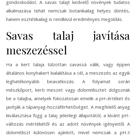
gondoskodást. A savas talajt kedvelő növények tudatos
alkalmazása tehát nemcsak botanikailag helyes döntés,
hanem esztétikailag is rendkívül eredményes megoldás.
Savas talaj javítása
meszezéssel
Ha a kert talaja túlzottan savassá válik, vagy éppen
általános konyhakert kialakítása a cél, a meszezés az egyik
leghatékonyabb beavatkozás. A folyamat során
mészkőport, kerti meszet vagy dolomitlisztet dolgoznak
be a talajba, amelyek fokozatosan emelik a pH-értéket és
javítják a tápanyag-hozzáférhetőséget. A megfelelő anyag
kiválasztása függ a talaj jelenlegi állapotától, a kívánt pH-
változás mértékétől és az adott növények igényeitől. A
dolomitliszt különösen ajánlott, mivel nemcsak a pH-t