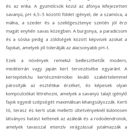
és az erika. A gyümölcsök közül az áfonya kifejezetten
savanyú, pH 4,5–5 közötti földet igényel, de a szamóca, a
málna, a szeder és a szelídgesztenye szintén jól érzi
magát enyhén savas közegben. A burgonya, a paradicsom
és a sóska pedig a zöldségek között képviseli azokat a
fajokat, amelyek jól tolerálják az alacsonyabb pH-t.
Ezek a növények remekül beilleszthetők modern,
mediterrán vagy japán kert tervezésébe egyaránt. A
kertepitek.hu kertészmérnökei kiváló szakértelemmel
párosítják az esztétikai érzéket, és képesek olyan
kompozíciókat létrehozni, amelyek a savanyú talajt igénylő
fajok egyedi szépségét maximálisan kihangsúlyozzák. Kerti
tó, terasz és kerti utak melletti ültetvényeknél különösen
látványos hatást keltenek az azáleák és a rododendronok,
amelyek tavasszal intenzív virágzással jutalmazzák a