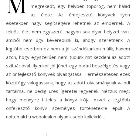
M
megrekedt, egy helyben toporog, nem halad
az élete. Az önfejlesztő könyvek ilyen
esetekben nagy segítségére lehetnek az embernek. A
felnőtt élet nem egyszerű, nagyon sok olyan helyzet van,
amiből nem úgy keveredünk ki, ahogy szeretnénk. A
legtöbb esetben ez nem a jó szándékunkon múlik, hanem
azon, hogy egyszerűen nem tudunk mit kezdeni az adott
szituációval. Ilyenkor jól jöhet egy baráti beszélgetés vagy
az önfejlesztő könyvek olvasgatása. Természetesen ezek
közül úgy válogassunk, hogy az adott olvasmánynak valódi
tartalma, ne pedig üres ígéretei legyenek. Nézzük meg,
hogy mennyire hiteles a könyv írója, mivel a legtöbb
önfejlesztő könyv személyes történetekre épül! A
noitemak.hu weboldalon olyan kisebb kollekció…