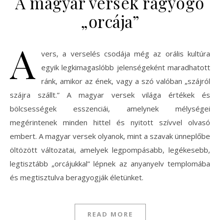
A magyar versek ragyogó
„orcája”
A
vers, a verselés csodája még az orális kultúra
egyik legkimagaslóbb jelenségeként maradhatott
ránk, amikor az ének, vagy a szó valóban „szájról
szájra szállt.” A magyar versek világa értékek és
bölcsességek esszenciái, amelynek mélységei
megérintenek minden hittel és nyitott szívvel olvasó
embert. A magyar versek olyanok, mint a szavak ünneplőbe
öltözött változatai, amelyek legpompásabb, legékesebb,
legtisztább „orcájukkal” lépnek az anyanyelv templomába
és megtisztulva beragyogják életünket.
READ MORE