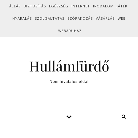
Skip to content
ÁLLÁS
BIZTOSÍTÁS
EGÉSZSÉG
INTERNET
IRODALOM
JÁTÉK
NYARALÁS
SZOLGÁLTATÁS
SZÓRAKOZÁS
VÁSÁRLÁS
WEB
WEBÁRUHÁZ
Hullámfürdő
Nem hivatalos oldal