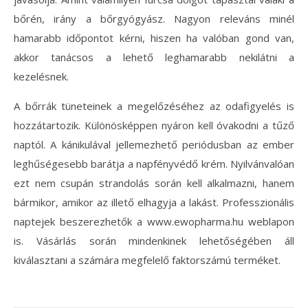
bőrén, irány a bőrgyógyász. Nagyon releváns minél
hamarabb időpontot kérni, hiszen ha valóban gond van,
akkor tanácsos a lehető leghamarabb nekilátni a
kezelésnek.
A bőrrák tüneteinek a megelőzéséhez az odafigyelés is
hozzátartozik. Különösképpen nyáron kell óvakodni a tűző
naptól. A kánikulával jellemezhető periódusban az ember
leghűségesebb barátja a napfényvédő krém. Nyilvánvalóan
ezt nem csupán strandolás során kell alkalmazni, hanem
bármikor, amikor az illető elhagyja a lakást. Professzionális
naptejek beszerezhetők a www.ewopharma.hu weblapon
is. Vásárlás során mindenkinek lehetőségében áll
kiválasztani a számára megfelelő faktorszámú terméket.