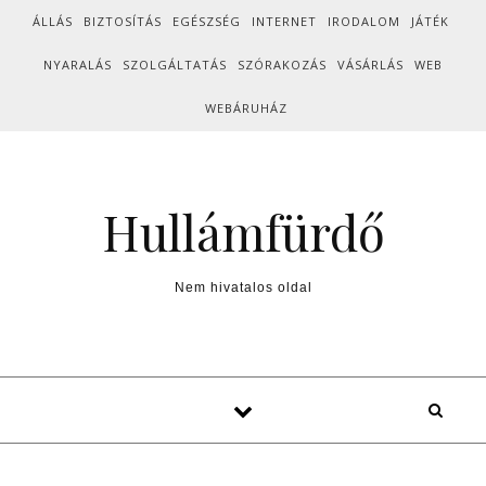
Skip to content
ÁLLÁS
BIZTOSÍTÁS
EGÉSZSÉG
INTERNET
IRODALOM
JÁTÉK
NYARALÁS
SZOLGÁLTATÁS
SZÓRAKOZÁS
VÁSÁRLÁS
WEB
WEBÁRUHÁZ
Hullámfürdő
Nem hivatalos oldal