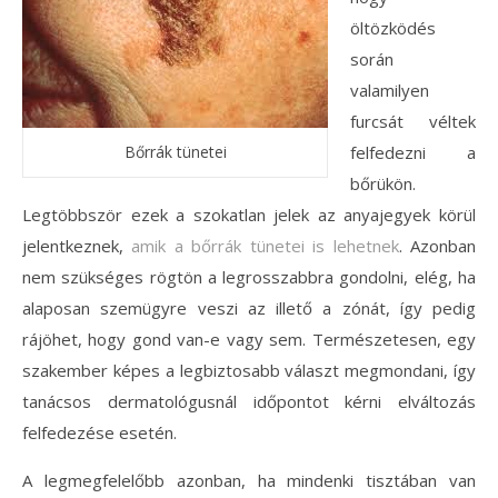
öltözködés
során
valamilyen
furcsát véltek
Bőrrák tünetei
felfedezni a
bőrükön.
Legtöbbször ezek a szokatlan jelek az anyajegyek körül
jelentkeznek,
amik a bőrrák tünetei is lehetnek
. Azonban
nem szükséges rögtön a legrosszabbra gondolni, elég, ha
alaposan szemügyre veszi az illető a zónát, így pedig
rájöhet, hogy gond van-e vagy sem. Természetesen, egy
szakember képes a legbiztosabb választ megmondani, így
tanácsos dermatológusnál időpontot kérni elváltozás
felfedezése esetén.
A legmegfelelőbb azonban, ha mindenki tisztában van