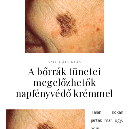
SZOLGÁLTATÁS
A bőrrák tünetei
megelőzhetők
napfényvédő krémmel
Talán sokan
jártak már úgy,
hogy