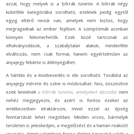
azzal, hogy melyek is a bőrrák tünetei. A bőrrák négy
különféle kategóriába sorolható, ezeknek pedig egytől
egyig eltérő nevük van, amelyek nem biztos, hogy
megragadnak az ember fejében. A szimptómák azonban
könnyen felismerhetők. Ezek közé tartoznak az
elhalványodások, a szabálytalan alakok, mindenféle
elváltozás, nem csak formai, hanem egyértelműen az
anyajegy felülete is átlényegülhet.
A hámlás és a kisebesedés is ide sorolható. Továbbá az
anyajegy mérete és színe is módosulhat. Nos, összesítve
ezek lennének
a bőrrák tünetei, amelyeket abszolút
nem
nehéz megjegyezni, és azért is fontos ezeket az
emlékezetben elraktározni, mivel ezzel az épség
fenntartását lehet megoldani. Minden orvos, bármelyik
területen is jeleskedjen, a megelőzést és a hamari reakciót
javasolja. Amint valamilyen furcsa dolgot tapasztal valaki a