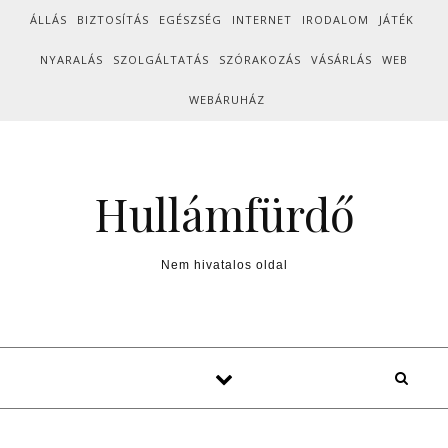
Skip to content
ÁLLÁS
BIZTOSÍTÁS
EGÉSZSÉG
INTERNET
IRODALOM
JÁTÉK
NYARALÁS
SZOLGÁLTATÁS
SZÓRAKOZÁS
VÁSÁRLÁS
WEB
WEBÁRUHÁZ
Hullámfürdő
Nem hivatalos oldal