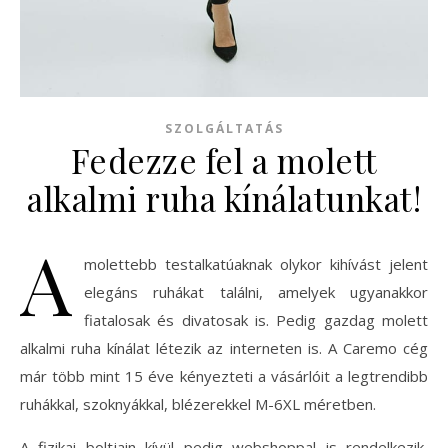
SZOLGÁLTATÁS
Fedezze fel a molett
alkalmi ruha kínálatunkat!
A
molettebb testalkatúaknak olykor kihívást jelent
elegáns ruhákat találni, amelyek ugyanakkor
fiatalosak és divatosak is. Pedig gazdag molett
alkalmi ruha kínálat létezik az interneten is. A Caremo cég
már több mint 15 éve kényezteti a vásárlóit a legtrendibb
ruhákkal, szoknyákkal, blézerekkel M-6XL méretben.
A fizikai boltjain kívül pedig webshoppal is rendelkezik,