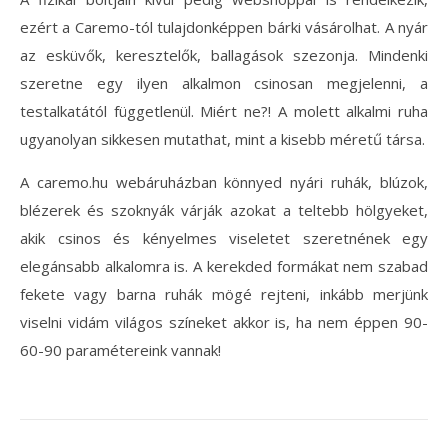
ezért a Caremo-tól tulajdonképpen bárki vásárolhat. A nyár
az esküvők, keresztelők, ballagások szezonja. Mindenki
szeretne egy ilyen alkalmon csinosan megjelenni, a
testalkatától függetlenül. Miért ne?! A molett alkalmi ruha
ugyanolyan sikkesen mutathat, mint a kisebb méretű társa.
A caremo.hu webáruházban könnyed nyári ruhák, blúzok,
blézerek és szoknyák várják azokat a teltebb hölgyeket,
akik csinos és kényelmes viseletet szeretnének egy
elegánsabb alkalomra is. A kerekded formákat nem szabad
fekete vagy barna ruhák mögé rejteni, inkább merjünk
viselni vidám világos színeket akkor is, ha nem éppen 90-
60-90 paramétereink vannak!