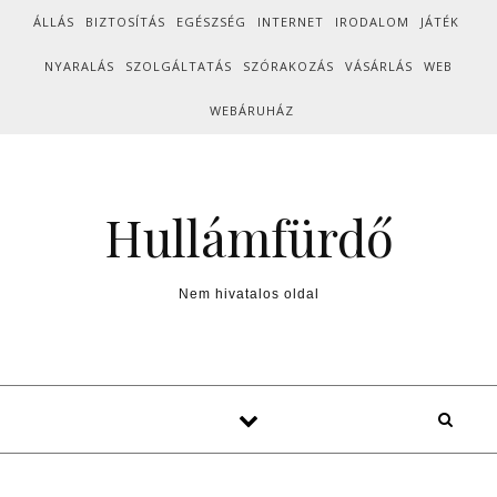
Skip to content
ÁLLÁS
BIZTOSÍTÁS
EGÉSZSÉG
INTERNET
IRODALOM
JÁTÉK
NYARALÁS
SZOLGÁLTATÁS
SZÓRAKOZÁS
VÁSÁRLÁS
WEB
WEBÁRUHÁZ
Hullámfürdő
Nem hivatalos oldal