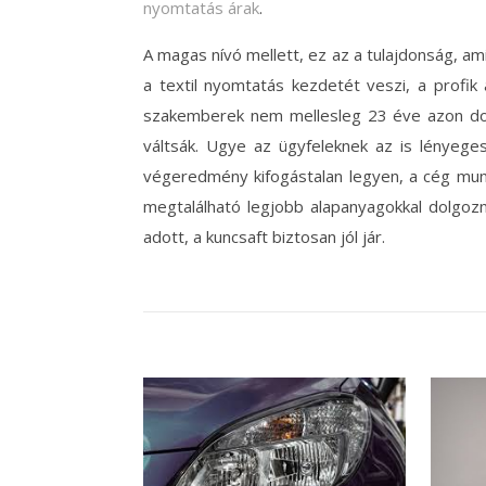
nyomtatás árak
.
A magas nívó mellett, ez az a tulajdonság, ami
a textil nyomtatás kezdetét veszi, a profik 
szakemberek nem mellesleg 23 éve azon dolg
váltsák. Ugye az ügyfeleknek az is lényeges
végeredmény kifogástalan legyen, a cég mun
megtalálható legjobb alapanyagokkal dolgozn
adott, a kuncsaft biztosan jól jár.