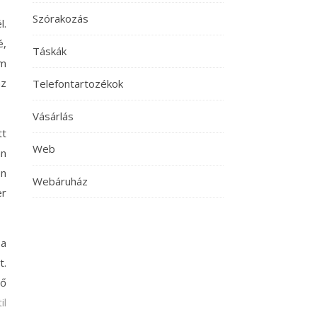
Szórakozás
l.
é,
Táskák
em
az
Telefontartozékok
Vásárlás
tt
Web
an
on
Webáruház
er
 a
t.
lő
il