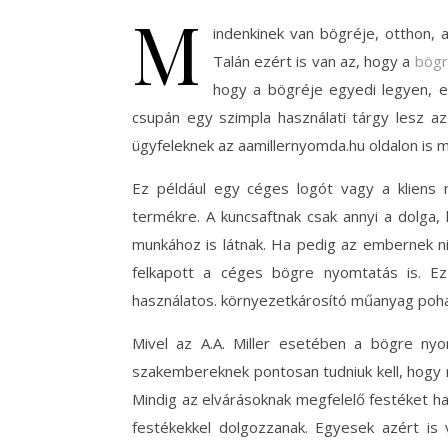
M
indenkinek van bögréje, otthon, 
Talán ezért is van az, hogy a
bögr
hogy a bögréje egyedi legyen, e
csupán egy szimpla használati tárgy lesz a
ügyfeleknek az aamillernyomda.hu oldalon is m
Ez például egy céges logót vagy a kliens n
termékre. A kuncsaftnak csak annyi a dolga
munkához is látnak. Ha pedig az embernek n
felkapott a céges bögre nyomtatás is. Ez
használatos. környezetkárosító műanyag pohar
Mivel az A.A. Miller esetében a bögre nyo
szakembereknek pontosan tudniuk kell, hogy mi
Mindig az elvárásoknak megfelelő festéket h
festékekkel dolgozzanak. Egyesek azért is 