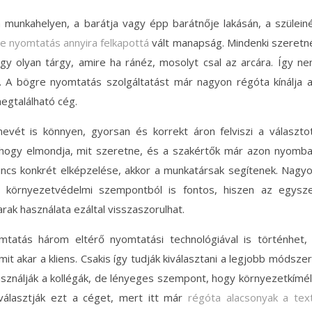
a munkahelyen, a barátja vagy épp barátnője lakásán, a szüleiné
e nyomtatás annyira felkapottá
vált manapság. Mindenki szeretn
gy olyan tárgy, amire ha ránéz, mosolyt csal az arcára. Így n
z. A bögre nyomtatás szolgáltatást már nagyon régóta kínálja 
egtalálható cég.
evét is könnyen, gyorsan és korrekt áron felviszi a választo
, hogy elmondja, mit szeretne, és a szakértők már azon nyomb
incs konkrét elképzelése, akkor a munkatársak segítenek. Nagy
 környezetvédelmi szempontból is fontos, hiszen az egysz
ak használata ezáltal visszaszorulhat.
mtatás három eltérő nyomtatási technológiával is történhet,
t akar a kliens. Csakis így tudják kiválasztani a legjobb módszer
asználják a kollégák, de lényeges szempont, hogy környezetkímé
választják ezt a céget, mert itt már
régóta alacsonyak a text