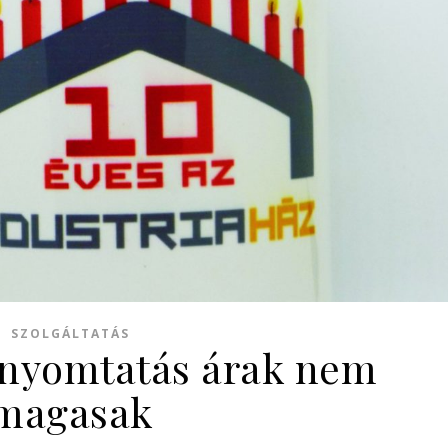
SZOLGÁLTATÁS
l nyomtatás árak nem
magasak