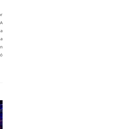
or
 A
ra
 a
on
vó