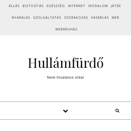
Skip to content
ÁLLÁS
BIZTOSÍTÁS
EGÉSZSÉG
INTERNET
IRODALOM
JÁTÉK
NYARALÁS
SZOLGÁLTATÁS
SZÓRAKOZÁS
VÁSÁRLÁS
WEB
WEBÁRUHÁZ
Hullámfürdő
Nem hivatalos oldal