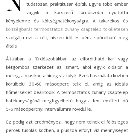
N
tudatosan, praktikusan építik. Egyre több ember
vágyik a korszerű fürdőszoba nyújtotta
kényelemre és költséghatékonyságra. A takarékos és
költségbarát termosztátos zuhany csaptelep tökéletesen
szolgálja ezt a célt, hiszen idő és pénz spórolható meg
általa.
Általában a fürdőszobákban az elfordítható kar vagy
kétgombos szerkezet az ismert, ahol egyik oldalon a
meleg, a másikon a hideg víz folyik. Ezek használata közben
körülbelül 30-60 másodperc telik el, amíg az ideális
hőmérséklet beállítódik. A termosztátos zuhany csaptelep
hatékonyságánál megfigyelhető, hogy a fent említett idő
5-6 másodpercnyi intervallumra rövidül le.
Ez pedig azt eredményezi, hogy nem telnek el fölösleges
percek tusolás közben, a pluszba elfolyt víz mennyiséget