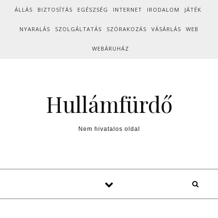
Skip to content
ÁLLÁS
BIZTOSÍTÁS
EGÉSZSÉG
INTERNET
IRODALOM
JÁTÉK
NYARALÁS
SZOLGÁLTATÁS
SZÓRAKOZÁS
VÁSÁRLÁS
WEB
WEBÁRUHÁZ
Hullámfürdő
Nem hivatalos oldal