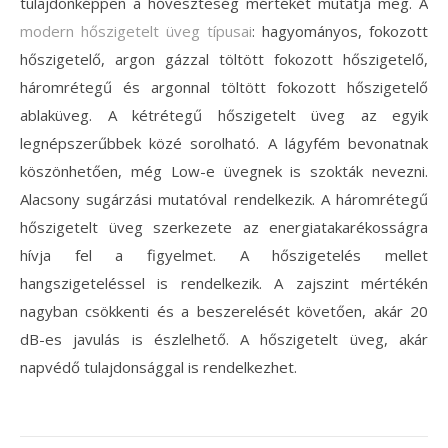
tulajdonképpen a hőveszteség mértékét mutatja meg. A
modern hőszigetelt üveg típusai
: hagyományos, fokozott
hőszigetelő, argon gázzal töltött fokozott hőszigetelő,
háromrétegű és argonnal töltött fokozott hőszigetelő
ablaküveg.
A kétrétegű hőszigetelt üveg az egyik
legnépszerűbbek közé sorolható. A lágyfém bevonatnak
köszönhetően, még Low-e üvegnek is szokták nevezni.
Alacsony sugárzási mutatóval rendelkezik. A háromrétegű
hőszigetelt üveg szerkezete az energiatakarékosságra
hívja fel a figyelmet. A hőszigetelés mellet
hangszigeteléssel is rendelkezik. A zajszint mértékén
nagyban csökkenti és a beszerelését követően, akár 20
dB-es javulás is észlelhető. A hőszigetelt üveg, akár
napvédő tulajdonsággal is rendelkezhet.