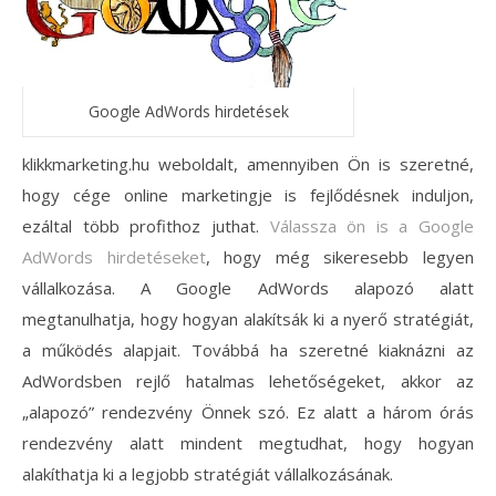
Google AdWords hirdetések
klikkmarketing.hu weboldalt, amennyiben Ön is szeretné,
hogy cége online marketingje is fejlődésnek induljon,
ezáltal több profithoz juthat.
Válassza ön is a Google
AdWords hirdetéseket
, hogy még sikeresebb legyen
vállalkozása. A Google AdWords alapozó alatt
megtanulhatja, hogy hogyan alakítsák ki a nyerő stratégiát,
a működés alapjait. Továbbá ha szeretné kiaknázni az
AdWordsben rejlő hatalmas lehetőségeket, akkor az
„alapozó” rendezvény Önnek szó. Ez alatt a három órás
rendezvény alatt mindent megtudhat, hogy hogyan
alakíthatja ki a legjobb stratégiát vállalkozásának.