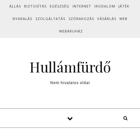
Skip to content
ÁLLÁS
BIZTOSÍTÁS
EGÉSZSÉG
INTERNET
IRODALOM
JÁTÉK
NYARALÁS
SZOLGÁLTATÁS
SZÓRAKOZÁS
VÁSÁRLÁS
WEB
WEBÁRUHÁZ
Hullámfürdő
Nem hivatalos oldal