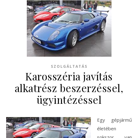
SZOLGÁLTATÁS
Karosszéria javítás
alkatrész beszerzéssel,
ügyintézéssel
Egy gépjármű
életében
sokszor van