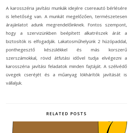
A karosszéria javítási munkák idejére csereautó bérlésére
is lehetőség van. A munkát megelőzően, természetesen
árajánlatot adunk megrendelőinknek. Fontos szempont,
hogy a szervizünkben beépített alkatrészek árát a
biztosítók is elfogadják. Lakatosműhelyünk 2 húzópaddal,
ponthegesztő készülékkel és más korszerű
szerszámokkal, rövid átfutási idővel tudja elvégezni a
karosszéria javítási feladatok minden fajtáját. A szélvédő
üvegek cseréjét és a műanyag lökhárítók javítását is
vállaljuk.
RELATED POSTS