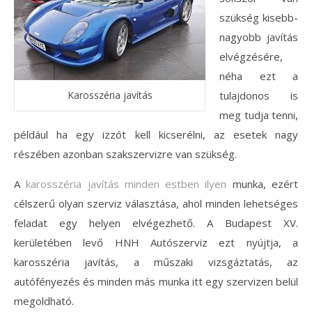
szükség kisebb-
nagyobb javítás
elvégzésére,
néha ezt a
Karosszéria javítás
tulajdonos is
meg tudja tenni,
például ha egy izzót kell kicserélni, az esetek nagy
részében azonban szakszervizre van szükség.
A
karosszéria javítás minden estben ilyen
munka, ezért
célszerű olyan szerviz választása, ahol minden lehetséges
feladat egy helyen elvégezhető. A Budapest XV.
kerületében levő HNH Autószerviz ezt nyújtja, a
karosszéria javítás, a műszaki vizsgáztatás, az
autófényezés és minden más munka itt egy szervizen belül
megoldható.