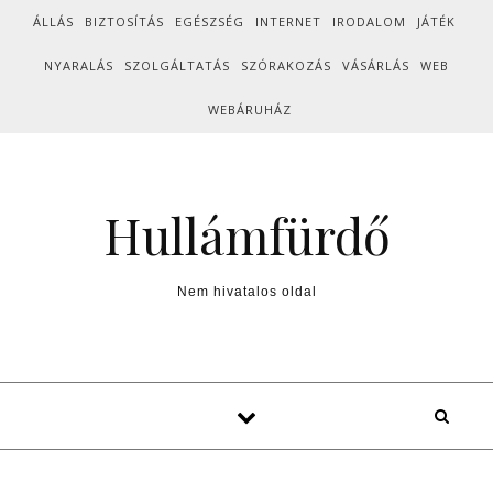
Skip to content
ÁLLÁS
BIZTOSÍTÁS
EGÉSZSÉG
INTERNET
IRODALOM
JÁTÉK
NYARALÁS
SZOLGÁLTATÁS
SZÓRAKOZÁS
VÁSÁRLÁS
WEB
WEBÁRUHÁZ
Hullámfürdő
Nem hivatalos oldal