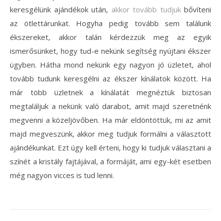
keresgélünk ajándékok után,
akkor tovább tudjuk
bővíteni
az ötlettárunkat.
Hogyha pedig tovább sem találunk
ékszereket, akkor talán kérdezzük meg az egyik
ismerősünket, hogy tud-e nekünk segítség nyújtani ékszer
ügyben. Hátha mond nekünk egy nagyon jó üzletet, ahol
tovább tudunk keresgélni az ékszer kínálatok között. Ha
már több üzletnek a kínálatát megnéztük biztosan
megtaláljuk a nekünk való darabot, amit majd szeretnénk
megvenni a közeljövőben. Ha már eldöntöttük, mi az amit
majd megveszünk, akkor meg tudjuk formálni a választott
ajándékunkat. Ezt úgy kell érteni, hogy ki tudjuk választani a
színét a kristály fajtájával, a formáját, ami egy-két esetben
még nagyon vicces is tud lenni.