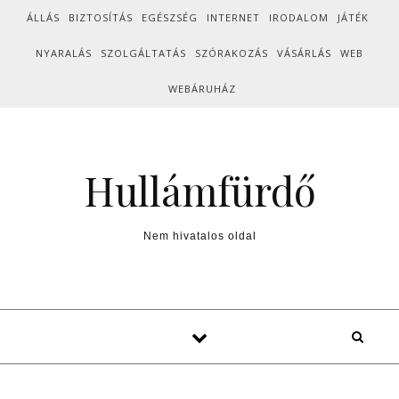
Skip to content
ÁLLÁS
BIZTOSÍTÁS
EGÉSZSÉG
INTERNET
IRODALOM
JÁTÉK
NYARALÁS
SZOLGÁLTATÁS
SZÓRAKOZÁS
VÁSÁRLÁS
WEB
WEBÁRUHÁZ
Hullámfürdő
Nem hivatalos oldal