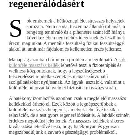
regenerálódásért
S
ok embernek a hétköznapi élet stresszes helyzetek
sorozata. Nem csoda, hiszen az állandó rohanás, a
rengeteg tennivaló és a pihenésre szánt idő hiánya
következtében nem nehéz idegesnek és feszültnek
érezni magunkat. A mentális feszültség fizikai feszültséggé
alakul át, amit már fájdalom és kellemetlen érzés jellemez.
Manapság azonban bármilyen probléma megoldható. A
sok
különféle masszázs kellék
lehetővé teszi a fizioterápiás és
wellness központoknak, hogy a legszükségesebb
felszereléssel rendelkezzenek és magas színvonalú
szolgáltatásokat nyújtsanak. Az ágyak, asztalok, valamint a
különféle bútorzat kényelmet biztosít a masszázs során.
A hatékony izomlazítás azonban csak a megfelelő masszázs
kellékekkel érhető el. Ezek között a legnépszerűbbek a
különféle masszázs hengerek, amelyek lehetővé teszik a
relaxációt, de a test gyors regenerálódását is. A labdák szintén
érdekes megoldást jelentenek. A masszázs kellékek sikeres
kiválasztása lehetővé teszi, hogy hatékonyan és gyorsan
megszabaduljunk a zavaró egészségügyi problémáktól.