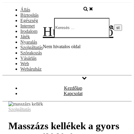
Skip
Állás
to
Biztosítás
content
Egészség
Internet
Hullámfürdő
Irodalom
Játék
Nyaralás
Nem hivatalos oldal
Szolgáltatás
Szórakozás
Vásárlás
Web
Webáruház
Kezdőlap
Kapcsolat
Szolgáltatás
Masszázs kellékek a gyors