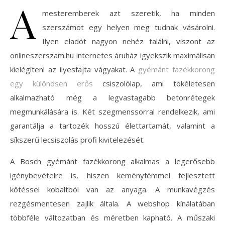
A
mesteremberek azt szeretik, ha minden
szerszámot egy helyen meg tudnak vásárolni.
Ilyen eladót nagyon nehéz találni, viszont az
onlineszerszam.hu internetes áruház igyekszik maximálisan
kielégíteni az ilyesfajta vágyakat. A
gyémánt fazékkorong
egy különösen erős
csiszolólap, ami tökéletesen
alkalmazható még a legvastagabb betonrétegek
megmunkálására is. Két szegmenssorral rendelkezik, ami
garantálja a tartozék hosszú élettartamát, valamint a
síkszerű lecsiszolás profi kivitelezését.
A Bosch gyémánt fazékkorong alkalmas a legerősebb
igénybevételre is, hiszen keményfémmel fejlesztett
kötéssel kobaltból van az anyaga. A munkavégzés
rezgésmentesen zajlik általa. A webshop kínálatában
többféle változatban és méretben kapható. A műszaki