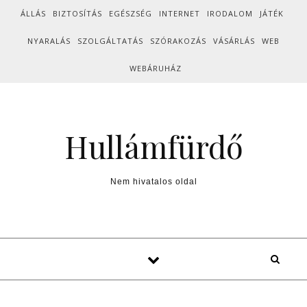
Skip to content
ÁLLÁS
BIZTOSÍTÁS
EGÉSZSÉG
INTERNET
IRODALOM
JÁTÉK
NYARALÁS
SZOLGÁLTATÁS
SZÓRAKOZÁS
VÁSÁRLÁS
WEB
WEBÁRUHÁZ
Hullámfürdő
Nem hivatalos oldal