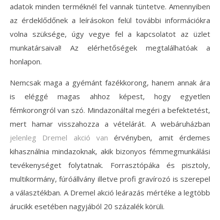
adatok minden terméknél fel vannak tüntetve. Amennyiben
az érdeklődőnek a leírásokon felül további információkra
volna szüksége, úgy vegye fel a kapcsolatot az üzlet
munkatársaival! Az elérhetőségek megtalálhatóak a
honlapon.
Nemcsak maga a gyémánt fazékkorong, hanem annak ára
is eléggé magas ahhoz képest, hogy egyetlen
fémkorongról van szó. Mindazonáltal megéri a befektetést,
mert hamar visszahozza a vételárát. A webáruházban
jelenleg Dremel akció van
érvényben, amit érdemes
kihasználnia mindazoknak, akik bizonyos fémmegmunkálási
tevékenységet folytatnak. Forrasztópáka és pisztoly,
multikormány, fúróállvány illetve profi gravírozó is szerepel
a választékban. A Dremel akció leárazás mértéke a legtöbb
árucikk esetében nagyjából 20 százalék körüli.