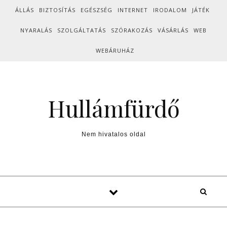
Skip to content
ÁLLÁS
BIZTOSÍTÁS
EGÉSZSÉG
INTERNET
IRODALOM
JÁTÉK
NYARALÁS
SZOLGÁLTATÁS
SZÓRAKOZÁS
VÁSÁRLÁS
WEB
WEBÁRUHÁZ
Hullámfürdő
Nem hivatalos oldal