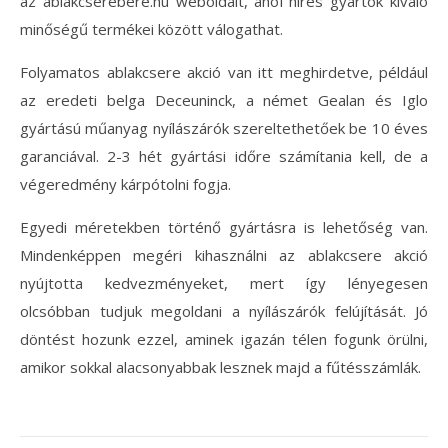
az ablakcserebere.hu weboldalt, ahol híres gyártók kiváló
minőségű termékei között válogathat.
Folyamatos ablakcsere akció van itt meghirdetve, például
az eredeti belga Deceuninck, a német Gealan és Iglo
gyártású műanyag nyílászárók szereltethetőek be 10 éves
garanciával. 2-3 hét gyártási időre számítania kell, de a
végeredmény kárpótolni fogja.
Egyedi méretekben történő gyártásra is lehetőség van.
Mindenképpen megéri kihasználni az ablakcsere akció
nyújtotta kedvezményeket, mert így lényegesen
olcsóbban tudjuk megoldani a nyílászárók felújítását. Jó
döntést hozunk ezzel, aminek igazán télen fogunk örülni,
amikor sokkal alacsonyabbak lesznek majd a fűtésszámlák.