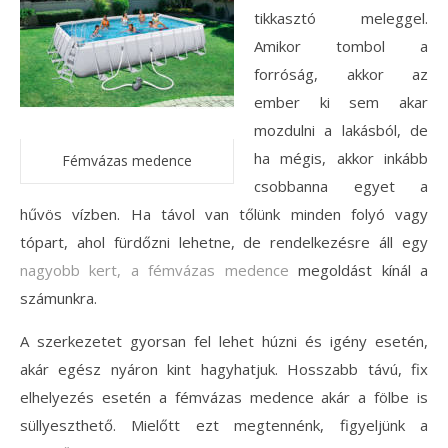
tikkasztó meleggel.
Amikor tombol a
forróság, akkor az
ember ki sem akar
mozdulni a lakásból, de
ha mégis, akkor inkább
Fémvázas medence
csobbanna egyet a
hűvös vízben. Ha távol van tőlünk minden folyó vagy
tópart, ahol fürdőzni lehetne, de rendelkezésre áll egy
nagyobb kert, a fémvázas medence
megoldást kínál a
számunkra.
A szerkezetet gyorsan fel lehet húzni és igény esetén,
akár egész nyáron kint hagyhatjuk. Hosszabb távú, fix
elhelyezés esetén a fémvázas medence akár a fölbe is
süllyeszthető. Mielőtt ezt megtennénk, figyeljünk a