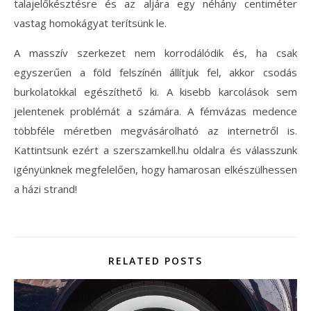
talajelőkésztésre és az aljára egy néhány centiméter
vastag homokágyat terítsünk le.
A masszív szerkezet nem korrodálódik és, ha csak
egyszerűen a föld felszínén állítjuk fel, akkor csodás
burkolatokkal egészíthető ki. A kisebb karcolások sem
jelentenek problémát a számára. A fémvázas medence
többféle méretben megvásárolható az internetről is.
Kattintsunk ezért a szerszamkell.hu oldalra és válasszunk
igényünknek megfelelően, hogy hamarosan elkészülhessen
a házi strand!
RELATED POSTS