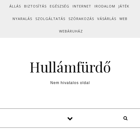
Skip to content
ÁLLÁS
BIZTOSÍTÁS
EGÉSZSÉG
INTERNET
IRODALOM
JÁTÉK
NYARALÁS
SZOLGÁLTATÁS
SZÓRAKOZÁS
VÁSÁRLÁS
WEB
WEBÁRUHÁZ
Hullámfürdő
Nem hivatalos oldal