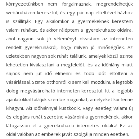
környezetünkben nem forgalmaznak, megrendelhetjük
webáruházon keresztül, és egy pár nap elteltével házhoz
is szállítják. Egy alkalomkor a gyermekeknek kerestem
valami ruhákat, és akkor ráléptem a gyerekruha.co oldalra,
ahol nagyon sok jó véleményt olvastam az interneten
rendelt gyerekruhákról, hogy milyen jó minőségűek.
Az
üzletekben nagyon sok ruhát találunk, amelyek közül szinte
lehetetlen kiválasztani a megfelelőt, és az időhiány miatt
sajnos nem jut idő elmenni és több időt eltölteni a
vásárlással. Szinte otthonról ki sem kell mozdulni, a legtöbb
dolog megvásárolható interneten keresztül. Itt a legjobb
ajánlatokkal találjuk szembe magunkat, amelyeket kár lenne
kihagyni. Aki időhiánnyal küszködik, vagy esetleg valami új
és elegáns ruhát szeretne vásárolni a gyermekének, akkor
látogasson el a gyerekruha.co internetes oldalra! Ez az
oldal valóban az emberek javát szolgálja minden esetben.