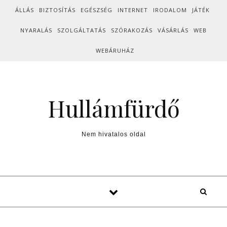
Skip to content
ÁLLÁS
BIZTOSÍTÁS
EGÉSZSÉG
INTERNET
IRODALOM
JÁTÉK
NYARALÁS
SZOLGÁLTATÁS
SZÓRAKOZÁS
VÁSÁRLÁS
WEB
WEBÁRUHÁZ
Hullámfürdő
Nem hivatalos oldal