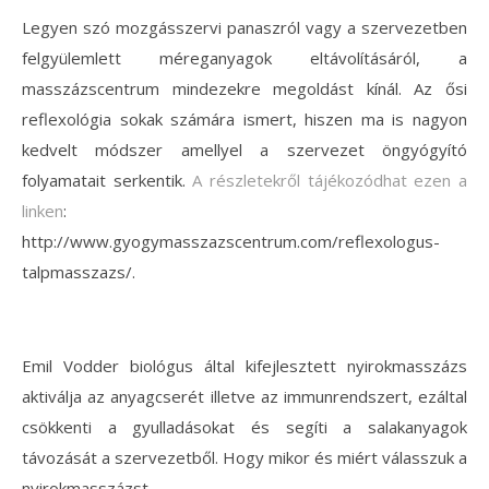
Legyen szó mozgásszervi panaszról vagy a szervezetben
felgyülemlett méreganyagok eltávolításáról, a
masszázscentrum mindezekre megoldást kínál. Az ősi
reflexológia sokak számára ismert, hiszen ma is nagyon
kedvelt módszer amellyel a szervezet öngyógyító
folyamatait serkentik.
A részletekről tájékozódhat ezen a
linken
:
http://www.gyogymasszazscentrum.com/reflexologus-
talpmasszazs/.
Emil Vodder biológus által kifejlesztett nyirokmasszázs
aktiválja az anyagcserét illetve az immunrendszert, ezáltal
csökkenti a gyulladásokat és segíti a salakanyagok
távozását a szervezetből. Hogy mikor és miért válasszuk a
nyirokmasszázst,