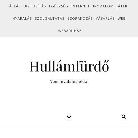
Skip to content
ÁLLÁS
BIZTOSÍTÁS
EGÉSZSÉG
INTERNET
IRODALOM
JÁTÉK
NYARALÁS
SZOLGÁLTATÁS
SZÓRAKOZÁS
VÁSÁRLÁS
WEB
WEBÁRUHÁZ
Hullámfürdő
Nem hivatalos oldal