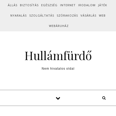
Skip to content
ÁLLÁS
BIZTOSÍTÁS
EGÉSZSÉG
INTERNET
IRODALOM
JÁTÉK
NYARALÁS
SZOLGÁLTATÁS
SZÓRAKOZÁS
VÁSÁRLÁS
WEB
WEBÁRUHÁZ
Hullámfürdő
Nem hivatalos oldal