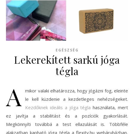
EGÉSZSÉG
Lekerekített sarkú jóga
tégla
A
mikor valaki elhatározza, hogy jógázni fog, eleinte
le kell küzdenie a kezdetleges nehézségeket.
Kezdőknek ideális a jóga tégla
használata, mert
ez javítja a stabilitást és a pozíciók gyakorlását.
Megkönnyíti továbbá a test ellazulását is. Többféle
alakzatban kapható jóga tégla a flexity.hu webáruházban,