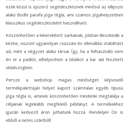
ezek közül is újszerű segédeszköznek minősül az ellipszis
alakú Bodhi parafa jóga tégla, ami számos jógahelyzetben
klasszikus segédeszközként használható.
Köszönhetően a lekerekített sarkainak, jobban illeszkedik a
kézbe, viszont ugyanolyan csúszási és ellenállási stabilitást
ad, mint a négyzet alakú társai. Így, ha a felhasználó nem
éri el a padlót, elhelyezheti a blokkot a kar alá feszített
oldalszögben.
Persze a webshop magas minőséget képviselő
termékpalettáján helyet kapott számtalan egyéb típusú
jóga tégla is, aminek köszönhetően mindenki megtalálja a
céljainak leginkább megfelelő példányt. A termékekhez
igazán kedvező áron juthatunk hozzá. Rendeljen Ön is
ebből a netes üzletből!