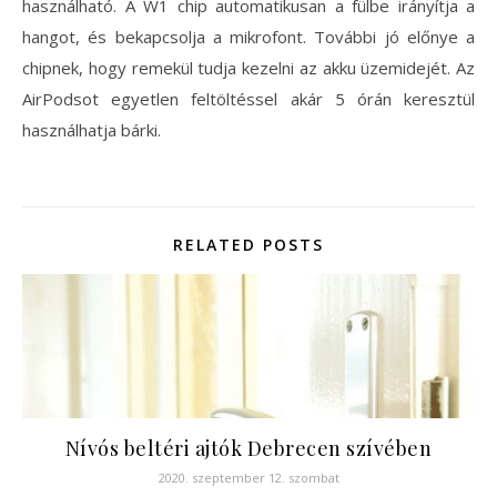
használható. A W1 chip automatikusan a fülbe irányítja a
hangot, és bekapcsolja a mikrofont. További jó előnye a
chipnek, hogy remekül tudja kezelni az akku üzemidejét. Az
AirPodsot egyetlen feltöltéssel akár 5 órán keresztül
használhatja bárki.
RELATED POSTS
Nívós beltéri ajtók Debrecen szívében
2020. szeptember 12. szombat