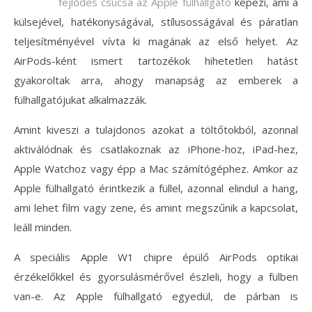
fejlődés csúcsa az Apple fülhallgató
képezi, ami a
külsejével, hatékonyságával, stílusosságával és páratlan
teljesítményével vívta ki magának az első helyet. Az
AirPods-ként ismert tartozékok hihetetlen hatást
gyakoroltak arra, ahogy manapság az emberek a
fülhallgatójukat alkalmazzák.
Amint kiveszi a tulajdonos azokat a töltőtokból, azonnal
aktiválódnak és csatlakoznak az iPhone-hoz, iPad-hez,
Apple Watchoz vagy épp a Mac számítógéphez. Amkor az
Apple fülhallgató érintkezik a füllel, azonnal elindul a hang,
ami lehet film vagy zene, és amint megszűnik a kapcsolat,
leáll minden.
A speciális Apple W1 chipre épülő AirPods optikai
érzékelőkkel és gyorsulásmérővel észleli, hogy a fülben
van-e. Az Apple fülhallgató egyedül, de párban is