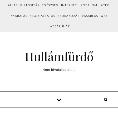
Skip to content
ÁLLÁS
BIZTOSÍTÁS
EGÉSZSÉG
INTERNET
IRODALOM
JÁTÉK
NYARALÁS
SZOLGÁLTATÁS
SZÓRAKOZÁS
VÁSÁRLÁS
WEB
WEBÁRUHÁZ
Hullámfürdő
Nem hivatalos oldal