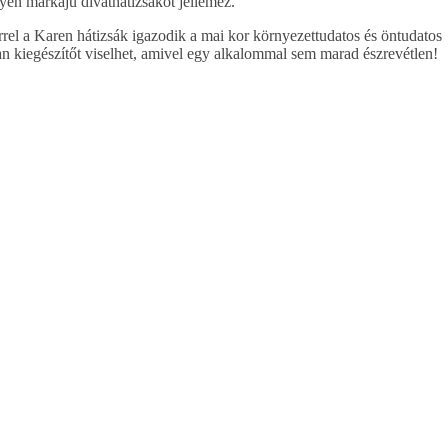
lyen márkájú divathátizsákot jellemez.
rel a Karen hátizsák igazodik a mai kor környezettudatos és öntudatos
yan kiegészítőt viselhet, amivel egy alkalommal sem marad észrevétlen!