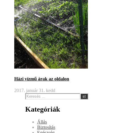
Házi vízmű árak az oldalon
2017. január 31. kedd
Kategóriák
Állás
Biztosítás
Egészség