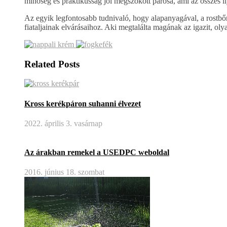
minőség és praktikusság jól megszokott párosa, ami az összes i
Az egyik legfontosabb tudnivaló, hogy alapanyagával, a rostbőr
fiataljainak elvárásaihoz. Aki megtalálta magának az igazit, ol
Related Posts
Kross kerékpáron suhanni élvezet
2022. április 3. vasárnap
Az árakban remekel a USEDPC weboldal
2016. június 18. szombat