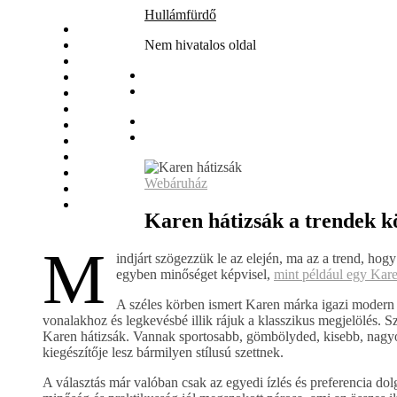
Skip
Hullámfürdő
Állás
to
Biztosítás
Nem hivatalos oldal
content
Egészség
Internet
Irodalom
Játék
Nyaralás
Szolgáltatás
Szórakozás
Vásárlás
Webáruház
Web
Webáruház
Karen hátizsák a trendek k
M
indjárt szögezzük le az elején, ma az a trend, hog
egyben minőséget képvisel,
mint például egy Kare
A széles körben ismert Karen márka igazi modern
vonalakhoz és legkevésbé illik rájuk a klasszikus megjelölés. Sz
Karen hátizsák. Vannak sportosabb, gömbölyded, kisebb, nagyo
kiegészítője lesz bármilyen stílusú szettnek.
A választás már valóban csak az egyedi ízlés és preferencia do