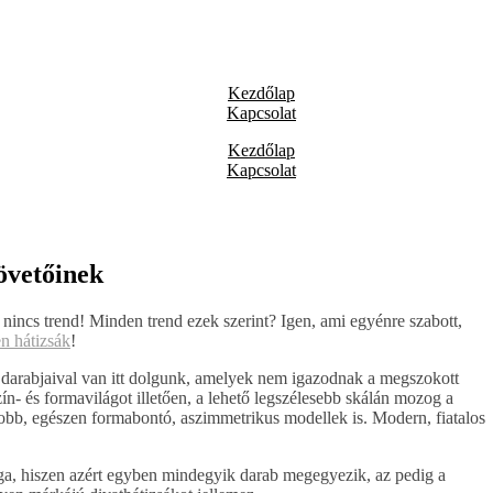
Kezdőlap
Kapcsolat
Kezdőlap
Kapcsolat
övetőinek
y nincs trend! Minden trend ezek szerint? Igen, ami egyénre szabott,
n hátizsák
!
 darabjaival van itt dolgunk, amelyek nem igazodnak a megszokott
ín- és formavilágot illetően, a lehető legszélesebb skálán mozog a
bb, egészen formabontó, aszimmetrikus modellek is. Modern, fiatalos
lga, hiszen azért egyben mindegyik darab megegyezik, az pedig a