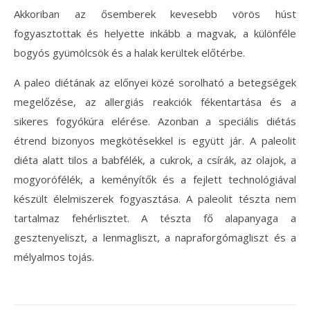
Akkoriban az ősemberek kevesebb vörös húst
fogyasztottak és helyette inkább a magvak, a különféle
bogyós gyümölcsök és a halak kerültek előtérbe.
A paleo diétának az előnyei közé sorolható a betegségek
megelőzése, az allergiás reakciók fékentartása és a
sikeres fogyókúra elérése. Azonban a speciális diétás
étrend bizonyos megkötésekkel is együtt jár. A paleolit
diéta alatt tilos a babfélék, a cukrok, a csírák, az olajok, a
mogyorófélék, a keményítők és a fejlett technológiával
készült élelmiszerek fogyasztása. A paleolit tészta nem
tartalmaz fehérlisztet. A tészta fő alapanyaga a
gesztenyeliszt, a lenmagliszt, a napraforgómagliszt és a
mélyalmos tojás.