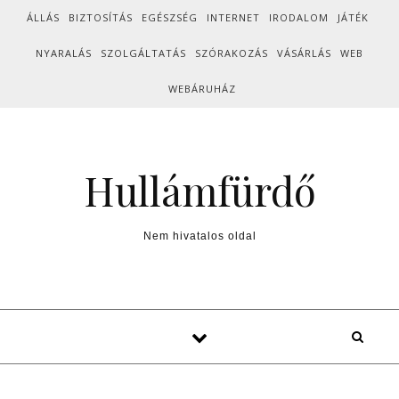
Skip to content
ÁLLÁS
BIZTOSÍTÁS
EGÉSZSÉG
INTERNET
IRODALOM
JÁTÉK
NYARALÁS
SZOLGÁLTATÁS
SZÓRAKOZÁS
VÁSÁRLÁS
WEB
WEBÁRUHÁZ
Hullámfürdő
Nem hivatalos oldal