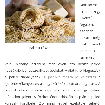
táplálkozás
nem egy
újkeletű
fogalom,
azonban
sokan még
csak most
Paleolit tészta
kezdenek el
ismerkedni
vele. Néhány étterem már évek óta készít paleo
hozzávalókból összeállított ételeket. A diétát jól kiegészítik
a paleo alapanyagok.
A paleolit tészta jó választás
a
gluténérzékenyek és a fogyókúrázók számára egyaránt. A
paleolit elnevezésben szereplő paleo szó egy őskori
időszakot jelent. A földtörténeti időskála alapján a paleo
korszak körülbelül 2,5 millió évvel ezelőttre tehető.