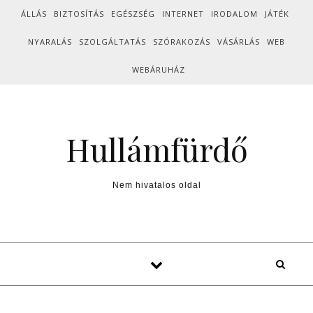
Skip to content
ÁLLÁS
BIZTOSÍTÁS
EGÉSZSÉG
INTERNET
IRODALOM
JÁTÉK
NYARALÁS
SZOLGÁLTATÁS
SZÓRAKOZÁS
VÁSÁRLÁS
WEB
WEBÁRUHÁZ
Hullámfürdő
Nem hivatalos oldal