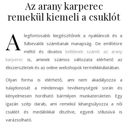
Az arany karperec
remekül kiemeli a csuklót
A
legfontosabb kiegészítőnek a nyakláncok és a
fülbevalók számítanak manapság. De említésre
méltó és divatos
kelléknek számít az arany
karperec
is, aminek számos változata elérhető az
ékszerüzletek és az online webshopok termékkínálatában.
Olyan forma is elérhető, ami nem akadályozza a
tulajdonosát a mindennapi tevékenységek során és
kényelmesen hordható bármilyen munkaterületen. Egy
igazán szép darab, ami remekül kihangsúlyozza a női
csuklót és medálokkal díszítve, egyedi stílusúvá is
varázsolható.