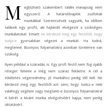
M
egbízható szakembert találni manapság nem
egyszerű. A határidőnaplók zsúfoltak
munkákkal. Szerencsések vagyunk, ha időben
találunk egy profit, aki hajlandó elvégezni a szükséges
munkálatokat. Emiatt
ne kérdezd meg egy festőtől, hogy
tudja-e
gyorsabban végezni a munkát. Ha tudná,
megtenné. Bizonyos folyamatokra azonban türelemre van
szükség.
Ilyen például a száradás is. Egy profi festő nem fog újabb
réteget felvinni a még nem száraz felületre. A cél a
tökéletes végeredmény. Jó munkához pedig idő kell. Ne
kérdezd meg egy festőtől azt sem, hogy tudsz-e neki
valahogy segíteni vagy megtanít-e bizonyos folyamatokra!
A bérét a kívánt munka elvégzéséért kapja, nem pedig
oktatásért.