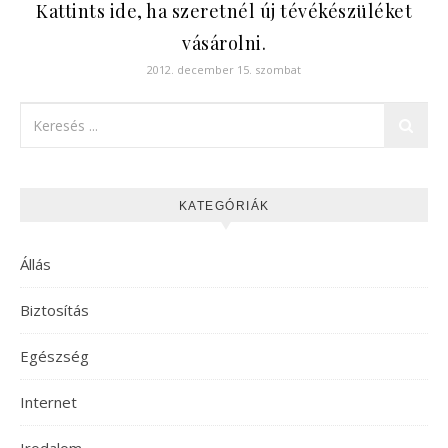
Kattints ide, ha szeretnél új tévékészüléket
vásárolni.
2012. december 15. szombat
KATEGÓRIÁK
Állás
Biztosítás
Egészség
Internet
Irodalom