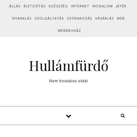
Skip to content
ÁLLÁS
BIZTOSÍTÁS
EGÉSZSÉG
INTERNET
IRODALOM
JÁTÉK
NYARALÁS
SZOLGÁLTATÁS
SZÓRAKOZÁS
VÁSÁRLÁS
WEB
WEBÁRUHÁZ
Hullámfürdő
Nem hivatalos oldal