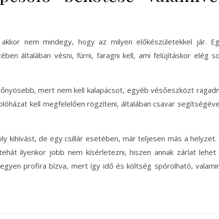
, akkor nem mindegy, hogy az milyen előkészületekkel jár. E
en általában vésni, fúrni, faragni kell, ami felújításkor elég s
 előnyösebb, mert nem kell kalapácsot, egyéb vésőeszközt ragadn
olóházat kell megfelelően rögzíteni, általában csavar segítségéve
 kihívást, de egy csillár esetében, már teljesen más a helyzet.
ehát ilyenkor jobb nem kísérletezni, hiszen annak zárlat lehet
legyen profira bízva, mert így idő és költség spórolható, valami