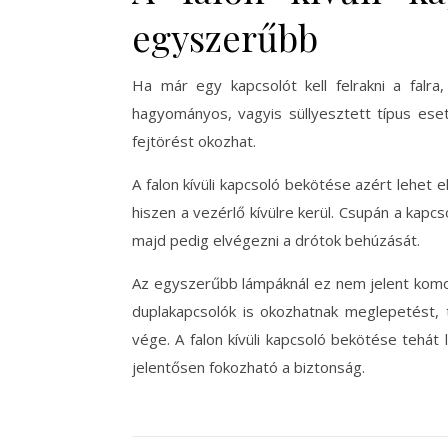
egyszerűbb
Ha már egy kapcsolót kell felrakni a falra
hagyományos, vagyis süllyesztett típus esetéb
fejtörést okozhat.
A falon kívüli kapcsoló bekötése azért lehet
hiszen a vezérlő kívülre kerül. Csupán a kapcs
majd pedig elvégezni a drótok behúzását.
Az egyszerűbb lámpáknál ez nem jelent komoly
duplakapcsolók is okozhatnak meglepetést, t
vége. A falon kívüli kapcsoló bekötése tehát 
jelentősen fokozható a biztonság.