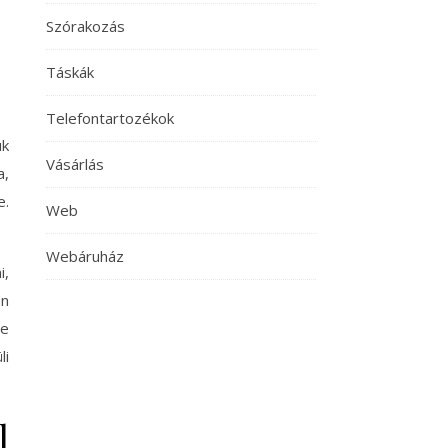
Szórakozás
Táskák
Telefontartozékok
uk
Vásárlás
a,
e.
Web
Webáruház
i,
en
de
li
l