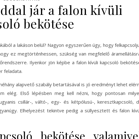
dal jár a falon kívüli
soló bekötése
akából a lakáson belül? Nagyon egyszerűen úgy, hogy felkapcsolj
 hogy ez megtörténhessen, szükség van megfelelő áramellátásr
lőrendszerre. Ilyenkor jön képbe a falon kívüli kapcsoló bekötés
 feladata.
hány alapvető szabály betartásával is jó eredményt lehet elérn
nem elég. Első lépésben meg kell nézni, hogy pontosan mily
ugyanis csillár-, váltó-, egy- és kétpólusú-, keresztkapcsoló, 
yanúgy. Elhelyezést tekintve pedig a süllyesztett és falon kívü
pcsoló bekötése valamive