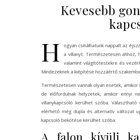
Kevesebb gond
kapc
H
ogyan csinálhatunk nappalt az éjsz
a villanyt. Természetesen ahhoz,
valamint világítótestekre és vezér
Mindezeknek a kiépítése hozzáértő szakember
Természetesen vannak olyan esetek, amikor né
de előfordulnak helyzetek, amikor ennyi 
villanykapcsoló kerülhet szóba. Választható 
elérhető még dupla és alternatív változat ug
kapcsoló bekötése kerülhet szóba.
A falon kívüli ka