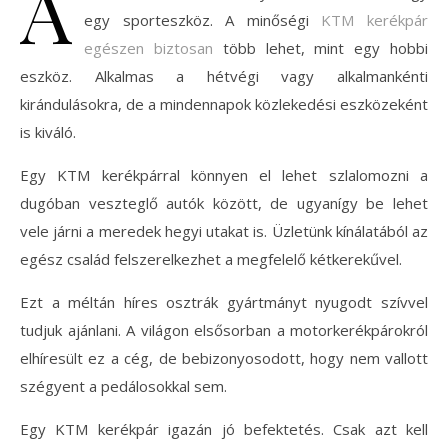
A
egy sporteszköz. A minőségi
KTM kerékpár
egészen biztosan
több lehet, mint egy hobbi
eszköz. Alkalmas a hétvégi vagy alkalmankénti
kirándulásokra, de a mindennapok közlekedési eszközeként
is kiváló.
Egy KTM kerékpárral könnyen el lehet szlalomozni a
dugóban veszteglő autók között, de ugyanígy be lehet
vele járni a meredek hegyi utakat is. Üzletünk kínálatából az
egész család felszerelkezhet a megfelelő kétkerekűvel.
Ezt a méltán híres osztrák gyártmányt nyugodt szívvel
tudjuk ajánlani. A világon elsősorban a motorkerékpárokról
elhíresült ez a cég, de bebizonyosodott, hogy nem vallott
szégyent a pedálosokkal sem.
Egy KTM kerékpár igazán jó befektetés. Csak azt kell