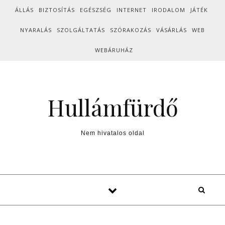
Skip to content
ÁLLÁS
BIZTOSÍTÁS
EGÉSZSÉG
INTERNET
IRODALOM
JÁTÉK
NYARALÁS
SZOLGÁLTATÁS
SZÓRAKOZÁS
VÁSÁRLÁS
WEB
WEBÁRUHÁZ
Hullámfürdő
Nem hivatalos oldal