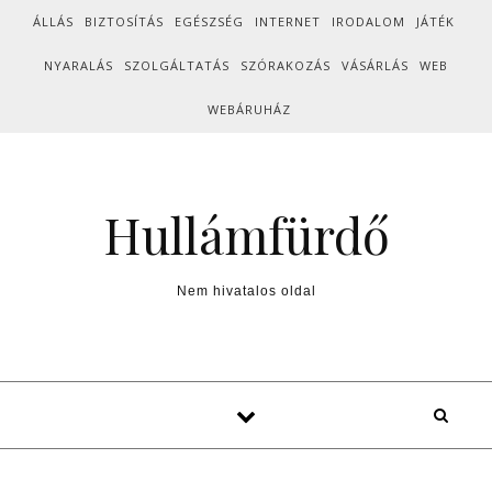
Skip to content
ÁLLÁS
BIZTOSÍTÁS
EGÉSZSÉG
INTERNET
IRODALOM
JÁTÉK
NYARALÁS
SZOLGÁLTATÁS
SZÓRAKOZÁS
VÁSÁRLÁS
WEB
WEBÁRUHÁZ
Hullámfürdő
Nem hivatalos oldal