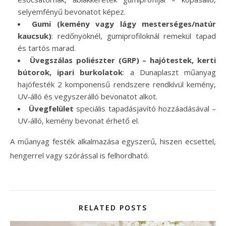
selyemfényű bevonatot képez.
Gumi (kemény vagy lágy mesterséges/natúr
kaucsuk)
: redőnyöknél, gumiprofiloknál remekül tapad
és tartós marad.
Üvegszálas poliészter (GRP) – hajótestek, kerti
bútorok, ipari burkolatok
: a Dunaplaszt műanyag
hajófesték 2 komponensű rendszere rendkívül kemény,
UV‑álló és vegyszerálló bevonatot alkot.
Üvegfelület
speciális tapadásjavító hozzáadásával –
UV‑álló, kemény bevonat érhető el.
A műanyag festék alkalmazása egyszerű, hiszen ecsettel,
hengerrel vagy szórással is felhordható.
RELATED POSTS