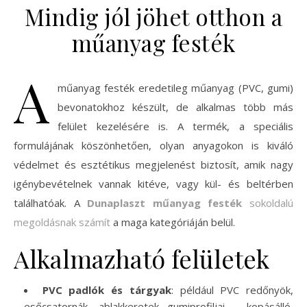
Mindig jól jöhet otthon a
műanyag festék
A
műanyag festék eredetileg műanyag (PVC, gumi)
bevonatokhoz készült, de alkalmas több más
felület kezelésére is. A termék, a speciális
formulájának köszönhetően, olyan anyagokon is kiváló
védelmet és esztétikus megjelenést biztosít, amik nagy
igénybevételnek vannak kitéve, vagy kül- és beltérben
találhatóak. A
Dunaplaszt műanyag festék
sokoldalú
megoldásnak számít
a maga kategóriáján belül.
Alkalmazható felületek
PVC padlók és tárgyak
: például PVC redőnyök,
esőcsatornák, ablakkeretek gumiprofiljai – kopásálló,