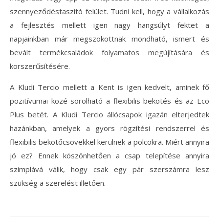
szennyeződéstaszító felület.
Tudni kell, hogy a vállalkozás
a fejlesztés mellett igen nagy hangsúlyt fektet a
napjainkban már megszokottnak mondható, ismert és
bevált termékcsaládok folyamatos megújítására és
korszerűsítésére.
A Kludi Tercio mellett a Kent is igen kedvelt, aminek fő
pozitívumai közé sorolható a flexibilis bekötés és az Eco
Plus betét. A Kludi Tercio állócsapok igazán elterjedtek
hazánkban, amelyek a gyors rögzítési rendszerrel és
flexibilis bekötőcsövekkel kerülnek a polcokra. Miért annyira
jó ez? Ennek köszönhetően a csap telepítése annyira
szimplává válik, hogy csak egy pár szerszámra lesz
szükség a szerelést illetően.