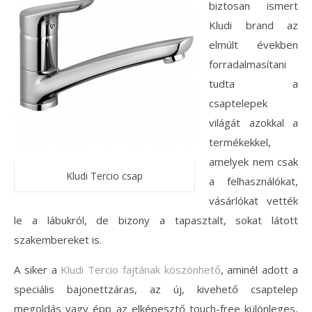
biztosan ismert
Kludi brand az
elmúlt években
forradalmasítani
tudta a
csaptelepek
világát azokkal a
termékekkel,
amelyek nem csak
Kludi Tercio csap
a felhasználókat,
vásárlókat vették
le a lábukról, de bizony a tapasztalt, sokat látott
szakembereket is.
A siker a
Kludi Tercio fajtának köszönhető
, aminél adott a
speciális bajonettzáras, az új, kivehető csaptelep
megoldás vagy épp az elképesztő touch-free különleges,