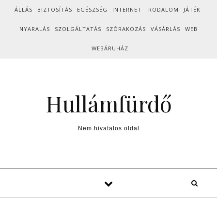
Skip to content
ÁLLÁS
BIZTOSÍTÁS
EGÉSZSÉG
INTERNET
IRODALOM
JÁTÉK
NYARALÁS
SZOLGÁLTATÁS
SZÓRAKOZÁS
VÁSÁRLÁS
WEB
WEBÁRUHÁZ
Hullámfürdő
Nem hivatalos oldal