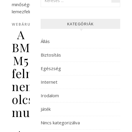
WEBÁRUHÁZ
KATEGÓRIÁK
A
Állás
BMW
Biztosítás
M5
felni
Egészség
nem
Internet
olcsó
Irodalom
mulatság
Játék
Nincs kategorizálva