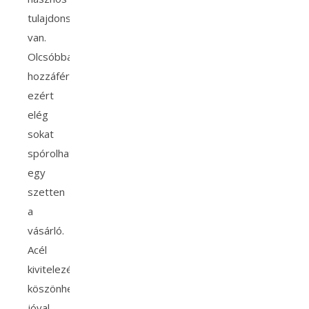
tulajdonsága
van.
Olcsóbban
hozzáférhető,
ezért
elég
sokat
spórolhat
egy
szetten
a
vásárló.
Acél
kivitelezésének
köszönhetően
jóval