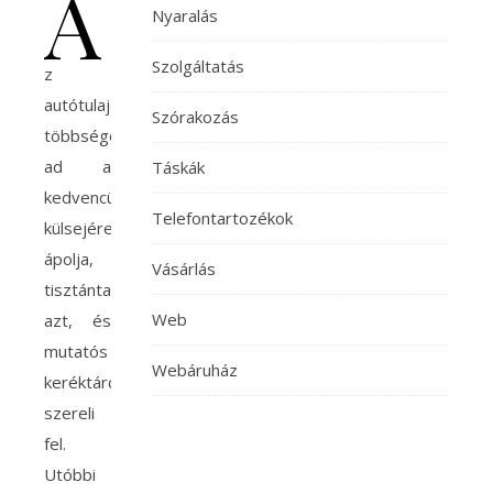
A
Nyaralás
Szolgáltatás
z
autótulajdonosok
Szórakozás
többsége
ad a
Táskák
kedvencük
Telefontartozékok
külsejére,
ápolja,
Vásárlás
tisztántartja
Web
azt, és
mutatós
Webáruház
keréktárcsákkal
szereli
fel.
Utóbbi