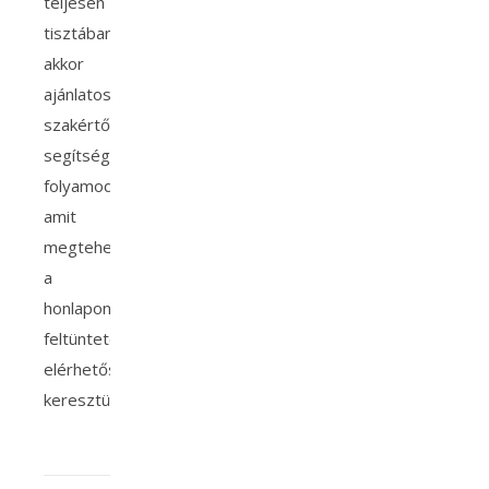
teljesen
tisztában,
akkor
ajánlatos
szakértői
segítségért
folyamodnunk,
amit
megtehetünk
a
honlapon
feltüntetett
elérhetőségeken
keresztül.