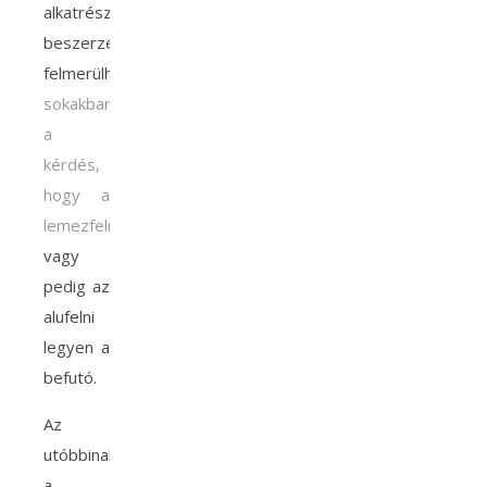
alkatrészek
beszerzésekor
felmerülhet
sokakban
a
kérdés,
hogy a
lemezfelni
vagy
pedig az
alufelni
legyen a
befutó.
Az
utóbbinak
a