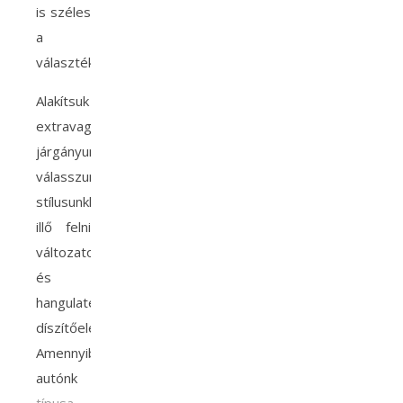
is széles
a
választék.
Alakítsuk
extravagánssá
járgányunkat,
válasszunk
stílusunkhoz
illő felni
változatot
és
hangulatemelő
díszítőelemet!
Amennyiben
autónk