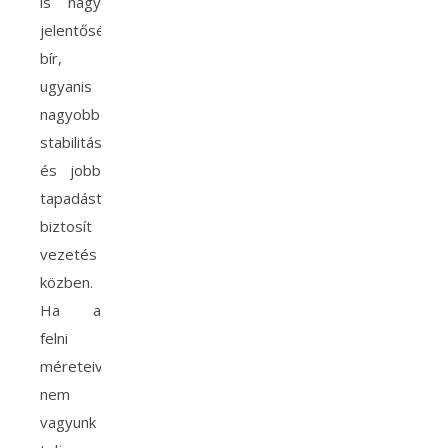
is nagy
jelentőséggel
bír,
ugyanis
nagyobb
stabilitást
és jobb
tapadást
biztosít
vezetés
közben.
Ha a
felni
méreteivel
nem
vagyunk