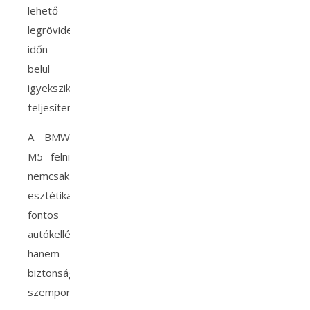
lehető
legrövidebb
időn
belül
igyekszik
teljesíteni.
A BMW
M5 felni
nemcsak
esztétikailag
fontos
autókellék,
hanem
biztonsági
szempontból