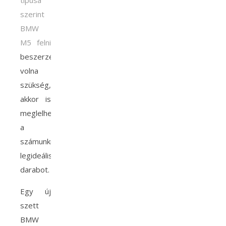
típusa
szerint
BMW
M5 felni
beszerzésére
volna
szükség,
akkor is
meglelhetjük
a
számunkra
legideálisabb
darabot.
Egy új
szett
BMW