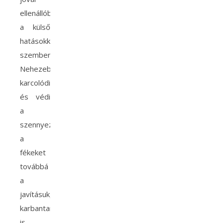
ellenállóbb
a külső
hatásokkal
szemben.
Nehezebben
karcolódik
és védi
a
szennyeződésektől
a
fékeket
továbbá
a
javításuk,
karbantartásuk
is