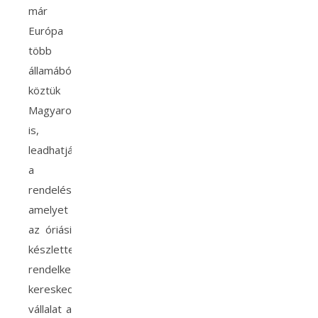
már
Európa
több
államából,
köztük
Magyarországról
is,
leadhatják
a
rendelésüket,
amelyet
az óriási
készlettel
rendelkező
kereskedelmi
vállalat a