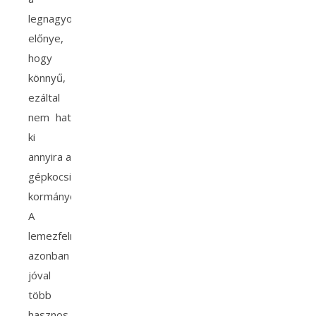
legnagyobb
előnye,
hogy
könnyű,
ezáltal
nem hat
ki
annyira a
gépkocsi
kormányozhatóságára.
A
lemezfelninek
azonban
jóval
több
hasznos