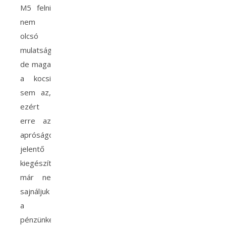
M5 felni
nem
olcsó
mulatság,
de maga
a kocsi
sem az,
ezért
erre az
apróságot
jelentő
kiegészítőre
már ne
sajnáljuk
a
pénzünket!