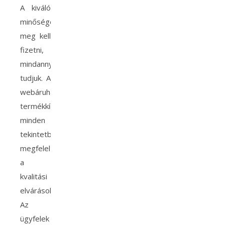
A kiváló
minőséget
meg kell
fizetni,
mindannyian
tudjuk. A
webáruház
termékkínálata
minden
tekintetben
megfelel
a
kvalitási
elvárásoknak.
Az
ügyfelek