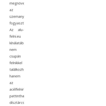
megnövelheti
az
üzemanyag-
fogyasztást.
Az alu-
felni.eu
kínálatában
nem
csupán
felnikkel
találkozhatunk,
hanem
az
acélfelnire
pattintható
dísztárcsákból