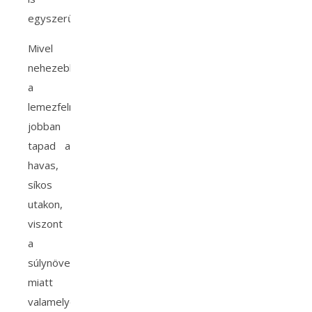
egyszerű.
Mivel
nehezebb,
a
lemezfelni
jobban
tapad a
havas,
síkos
utakon,
viszont
a
súlynövekedés
miatt
valamelyest