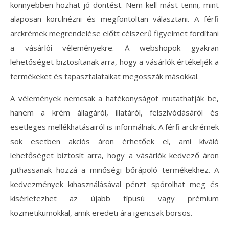
könnyebben hozhat jó döntést. Nem kell mást tenni, mint
alaposan körülnézni és megfontoltan választani. A férfi
arckrémek megrendelése előtt célszerű figyelmet fordítani
a vásárlói véleményekre. A webshopok gyakran
lehetőséget biztosítanak arra, hogy a vásárlók értékeljék a
termékeket és tapasztalataikat megosszák másokkal.
A vélemények nemcsak a hatékonyságot mutathatják be,
hanem a krém állagáról, illatáról, felszívódásáról és
esetleges mellékhatásairól is informálnak. A férfi arckrémek
sok esetben akciós áron érhetőek el, ami kiváló
lehetőséget biztosít arra, hogy a vásárlók kedvező áron
juthassanak hozzá a minőségi bőrápoló termékekhez. A
kedvezmények kihasználásával pénzt spórolhat meg és
kísérletezhet az újabb típusú vagy prémium
kozmetikumokkal, amik eredeti ára igencsak borsos.