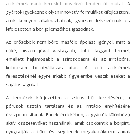
arckrémek iránti kereslet növekvő tendenciát mutat
. A
gyártók igyekeznek olyan innovatív formulákat kifejleszteni,
amik könnyen alkalmazhatóak, gyorsan felszívódnak és
kifejezetten a bőr jellemzőihez igazodnak.
Az erősebbik nem bőre másféle ápolást igényel, mint a
nőké, hiszen jóval vastagabb, több faggyút termel,
emellett hajlamosabb a zsírosodásra és az irritációra,
különösen borotválkozás után. A férfi arckrémek
fejlesztésénél egyre inkább figyelembe veszik ezeket a
sajátosságokat.
A termékek kifejezetten a zsíros bőr kezelésére, a
pórusok tisztán tartására és az irritáció enyhítésére
összpontosítanak. Ennek érdekében, a gyártók különböző
aktív összetevőket használnak, amik csökkentik a bőrpírt,
nyugtatják a bőrt és segítenek megakadályozni annak