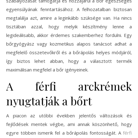
szabályozását támogatja és hozzájárul a bőr egészséges
egyensúlyának fenntartásához. A felhozatalban biztosan
megtalálja azt, amire a leginkább szüksége van. Ha nincs
tisztában azzal, hogy melyik készítmény lenne a
legideálisabb, akkor érdemes szakemberhez fordulni. Egy
bőrgyógyász vagy kozmetikus alapos tanácsot adhat a
megfelelő összetevőkről és a bőrápolás helyes módjáról,
így biztos lehet abban, hogy a választott termék
maximálisan megfelel a bőr igényeinek.
A férfi arckrémek
nyugtatják a bőrt
A piacon az utóbbi években jelentős változások és
fejlődések mentek végbe, ami annak köszönhető, hogy
egyre többen ismerik fel a bőrápolás fontosságát. A
férfi