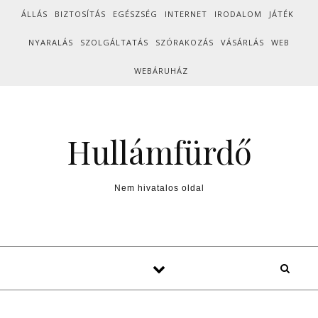
Skip to content
ÁLLÁS
BIZTOSÍTÁS
EGÉSZSÉG
INTERNET
IRODALOM
JÁTÉK
NYARALÁS
SZOLGÁLTATÁS
SZÓRAKOZÁS
VÁSÁRLÁS
WEB
WEBÁRUHÁZ
Hullámfürdő
Nem hivatalos oldal