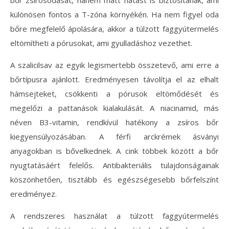
bőr zsírosodását, hanem matt hatást is biztosítanak, ami
különösen fontos a T-zóna környékén. Ha nem figyel oda
bőre megfelelő ápolására, akkor a túlzott faggyútermelés
eltömítheti a pórusokat, ami gyulladáshoz vezethet.
A szalicilsav az egyik legismertebb összetevő, ami erre a
bőrtípusra ajánlott. Eredményesen távolítja el az elhalt
hámsejteket, csökkenti a pórusok eltömődését és
megelőzi a pattanások kialakulását. A niacinamid, más
néven B3-vitamin, rendkívül hatékony a zsíros bőr
kiegyensúlyozásában. A férfi arckrémek ásványi
anyagokban is bővelkednek. A cink többek között a bőr
nyugtatásáért felelős. Antibakteriális tulajdonságainak
köszönhetően, tisztább és egészségesebb bőrfelszínt
eredményez.
A rendszeres használat a túlzott faggyútermelés