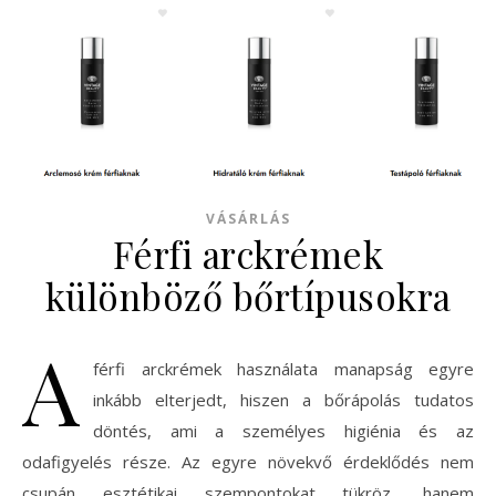
VÁSÁRLÁS
Férfi arckrémek
különböző bőrtípusokra
A
férfi arckrémek használata manapság egyre
inkább elterjedt, hiszen a bőrápolás tudatos
döntés, ami a személyes higiénia és az
odafigyelés része. Az egyre növekvő érdeklődés nem
csupán esztétikai szempontokat tükröz, hanem