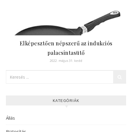
Elképesztően népszerű az indukciós
palacsintasütő
2022. május 31. kedd
KATEGÓRIÁK
Állás
Biztosítás