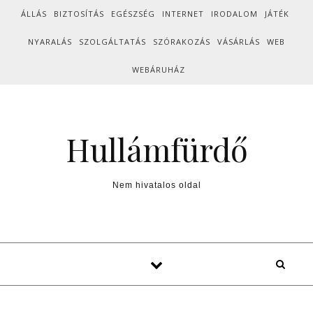
Skip to content
ÁLLÁS
BIZTOSÍTÁS
EGÉSZSÉG
INTERNET
IRODALOM
JÁTÉK
NYARALÁS
SZOLGÁLTATÁS
SZÓRAKOZÁS
VÁSÁRLÁS
WEB
WEBÁRUHÁZ
Hullámfürdő
Nem hivatalos oldal