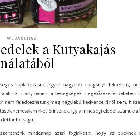
WEBÁRUHÁZ
edelek a Kutyakajás
ínálatából
séges táplálkozásra egyre nagyobb hangsúlyt fektetünk, n
 alakunk miatt, hanem a betegségek megelőzése érdekében i
r nem feledkezhetünk meg négylábú kedvenceinkről sem, hisz
tások nemcsak minket érintenek, így a minőségi eledel számukra 
n létfontosságú.
zeretnénk mindennap azzal foglalkozni, hogy az ebeknek 