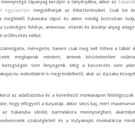
 mennyiségű tápanyag kerüljön a tányérjukba, akkor az
Eukanu
el egyszerűen
megoldhatjuk az étkeztetésüket. Csak be ke
a megfelelő Eukanuba tápot és akkor mindig biztosítani tudj
a szükséges fehérje, aminosav, vitamin és ásványi anyag adago
 erőfeszítés nélkül.
számolgatni, méregetni, hanem csak meg kell tölteni a tálkát 
nceink megkapnak mindent, aminek köszönhetően vidám
 a betegségek sem fenyegetik. Még a beszerzés sem jele
kajas.hu weboldalról is megrendelhető, akár az éjszaka közep
kerül az adatbázisba és a következő munkanapon feldolgozzák
ünkbe, hogy elfogyott a kutyatáp, akkor sincs baj, mert maximum
az Eukanuba eledel, bármekkora mennyiségben, akármily
 kedvenceink szükségleteit és a Kutyakajás munkatársai mind