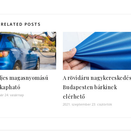
RELATED POSTS
ljes magasnyomású
A rövidáru nagykereskedé
kapható
Budapesten bárkinek
uár 24. vasárnap
elérhető
2021. szeptember 23. csütörtök