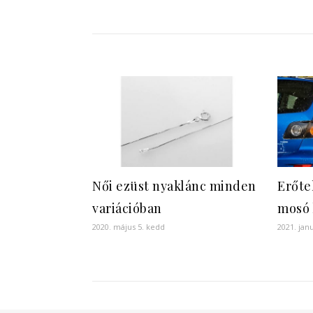
Női ezüst nyaklánc minden
Erőte
variációban
mosó 
2020. május 5. kedd
2021. jan