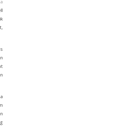
ba
ll
uk
t,
és
an
nt
én
 a
om
en
ig