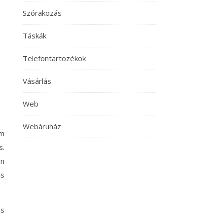
Szórakozás
Táskák
Telefontartozékok
Vásárlás
Web
Webáruház
em
s.
en
is
is