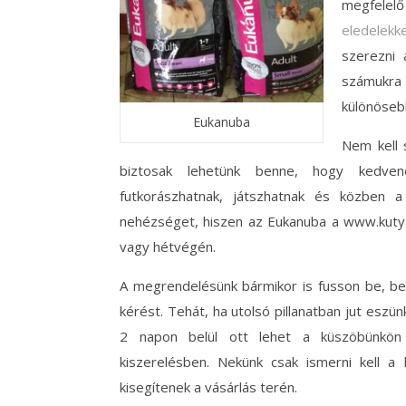
megfelelő
eledelekk
szerezni 
számukra 
különösebb
Eukanuba
Nem kell 
biztosak lehetünk benne, hogy kedve
futkorászhatnak, játszhatnak és közben
nehézséget, hiszen az Eukanuba a www.kutya
vagy hétvégén.
A megrendelésünk bármikor is fusson be, be
kérést. Tehát, ha utolsó pillanatban jut esz
2 napon belül ott lehet a küszöbünkön 
kiszerelésben. Nekünk csak ismerni kell a
kisegítenek a vásárlás terén.