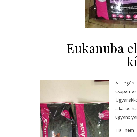
Eukanuba el
k
Az egész
csupán az
Ugyanakko
a káros ha
ugyanolya
Ha nem s