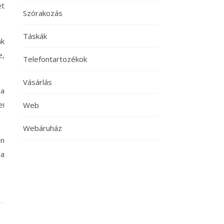
et
Szórakozás
Táskák
ák
e,
Telefontartozékok
Vásárlás
 a
ei
Web
Webáruház
en
 a