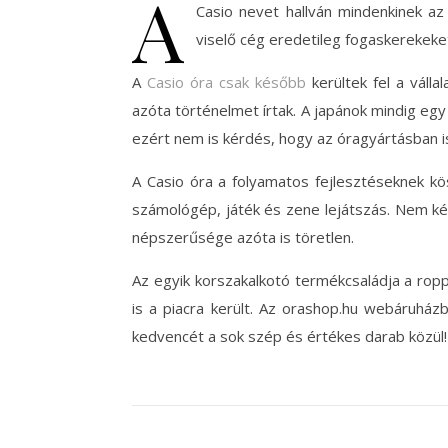
A
Casio nevet hallván mindenkinek az
viselő cég eredetileg fogaskerekeket
A
Casio óra csak később
kerültek fel a válla
azóta történelmet írtak. A japánok mindig egy 
ezért nem is kérdés, hogy az óragyártásban i
A Casio óra a folyamatos fejlesztéseknek k
számológép, játék és zene lejátszás. Nem kér
népszerűsége azóta is töretlen.
Az egyik korszakalkotó termékcsaládja a ropp
is a piacra került. Az orashop.hu webáruházb
kedvencét a sok szép és értékes darab közül!