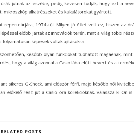
 órák jutnak az eszébe, pedig kevesen tudják, hogy ezt a nev
, mikroszkóp alkatrészeket és kalkulátorokat gyártott.
lat repertoárjára, 1974-től. Milyen jó ötlet volt ez, hiszen az ór
lépéssel előbb jártak az innovációk terén, mint a világ többi rész
s folyamatosan képesek voltak újításokra.
öszönhetően, később olyan funkciókat tudhatott magáénak, mint
dés, hogy a világ azonnal a Casio lába előtt hevert és a termék
ant sikeres G-Shock, ami először férfi, majd később női kivitelb
an előkelő rész jut a Casio óra kollekcióknak. Válassza ki Ön is
RELATED POSTS