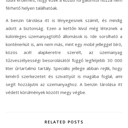
tudni érdemes, hogy ezek a közúti forgalomtól hozzá nem
férhető helyen találhatóak.
A benzin tárolása itt is lényegesnek számít, és mindig
adott a biztonság. Ezen a kettőn kívül még léteznek a
különleges üzemanyagtöltő állomások is. Ide sorolható a
konténerkút is, ami nem más, mint egy mobil jelleggel bíró,
közös acél alapkeretre szerelt, az üzemanyag
tűzveszélyességi besorolásától függő legfeljebb 30 000
liter űrtartalmú tartály. Speciális jellege abban rejlik, hogy
kimérő szerkezetet és szivattyút is magába foglal, ami
segít hozzájutni az üzemanyaghoz. A benzin tárolása itt
védett körülmények között megy végbe.
RELATED POSTS