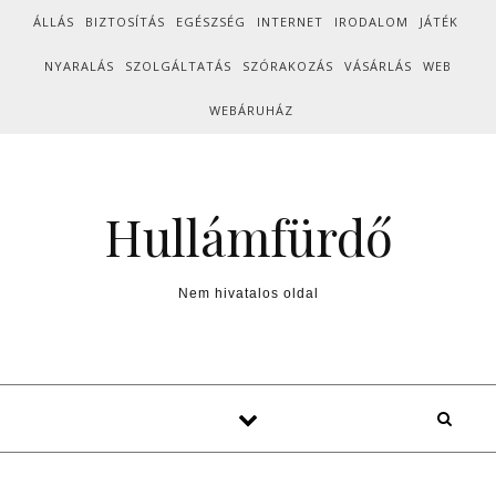
Skip to content
ÁLLÁS
BIZTOSÍTÁS
EGÉSZSÉG
INTERNET
IRODALOM
JÁTÉK
NYARALÁS
SZOLGÁLTATÁS
SZÓRAKOZÁS
VÁSÁRLÁS
WEB
WEBÁRUHÁZ
Hullámfürdő
Nem hivatalos oldal