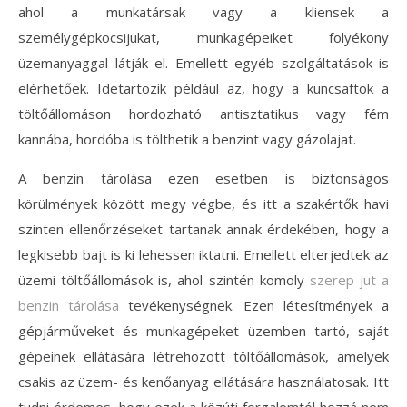
ahol a munkatársak vagy a kliensek a
személygépkocsijukat, munkagépeiket folyékony
üzemanyaggal látják el. Emellett egyéb szolgáltatások is
elérhetőek. Idetartozik például az, hogy a kuncsaftok a
töltőállomáson hordozható antisztatikus vagy fém
kannába, hordóba is tölthetik a benzint vagy gázolajat.
A benzin tárolása ezen esetben is biztonságos
körülmények között megy végbe, és itt a szakértők havi
szinten ellenőrzéseket tartanak annak érdekében, hogy a
legkisebb bajt is ki lehessen iktatni. Emellett elterjedtek az
üzemi töltőállomások is, ahol szintén komoly
szerep jut a
benzin tárolása
tevékenységnek. Ezen létesítmények a
gépjárműveket és munkagépeket üzemben tartó, saját
gépeinek ellátására létrehozott töltőállomások, amelyek
csakis az üzem- és kenőanyag ellátására használatosak. Itt