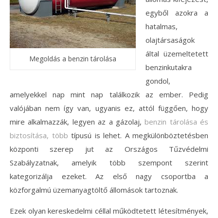
egyből azokra a
hatalmas,
olajtársaságok
által üzemeltetett
Megoldás a benzin tárolása
benzinkutakra
gondol,
amelyekkel nap mint nap találkozik az ember. Pedig
valójában nem így van, ugyanis ez, attól függően, hogy
mire alkalmazzák, legyen az a gázolaj,
benzin tárolása és
biztosítása, több
típusú is lehet. A megkülönböztetésben
központi szerep jut az Országos Tűzvédelmi
Szabályzatnak, amelyik több szempont szerint
kategorizálja ezeket. Az első nagy csoportba a
közforgalmú üzemanyagtöltő állomások tartoznak.
Ezek olyan kereskedelmi céllal működtetett létesítmények,