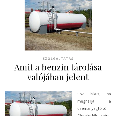
SZOLGÁLTATÁS
Amit a benzin tárolása
valójában jelent
Sok laikus, ha
meghallja a
üzemanyagtöltő
állomás kifejezést,