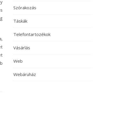
gy
Szórakozás
os
ég
Táskák
Telefontartozékok
a,
et
Vásárlás
et
Web
bb
Webáruház