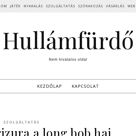
LOM
JÁTÉK
NYARALÁS
SZOLGÁLTATÁS
SZÓRAKOZÁS
VÁSÁRLÁS
WEB
Hullámfürdő
Nem hivatalos oldal
KEZDŐLAP
KAPCSOLAT
SZOLGÁLTATÁS
rizura a long bob haj