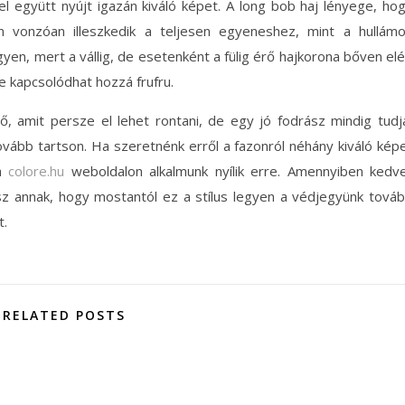
el együtt nyújt igazán kiváló képet. A long bob haj lényege, ho
n vonzóan illeszkedik a teljesen egyeneshez, mint a hullám
egyen, mert a vállig, de esetenként a fülig érő hajkorona bőven el
 kapcsolódhat hozzá frufru.
, amit persze el lehet rontani, de egy jó fodrász mindig tudj
ovább tartson. Ha szeretnénk erről a fazonról néhány kiváló kép
 a
colore.hu
weboldalon alkalmunk nyílik erre. Amennyiben kedv
z annak, hogy mostantól ez a stílus legyen a védjegyünk tová
t.
RELATED POSTS