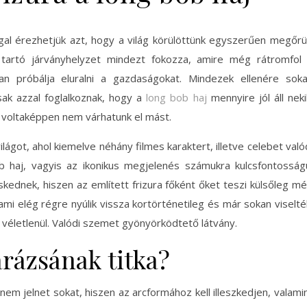
ggal érezhetjük azt, hogy a világ körülöttünk egyszerűen megőrü
 tartó járványhelyzet mindezt fokozza, amire még rátromfol
an próbálja eluralni a gazdaságokat. Mindezek ellenére sok
ak azzal foglalkoznak, hogy a
long bob haj
mennyire jól áll neki
l voltaképpen nem várhatunk el mást.
ilágot, ahol kiemelve néhány filmes karaktert, illetve celebet való
b haj, vagyis az ikonikus megjelenés számukra kulcsfontosság
skednek, hiszen az említett frizura főként őket teszi külsőleg m
ami elég régre nyúlik vissza kortörténetileg és már sokan viselté
 véletlenül. Valódi szemet gyönyörködtető látvány.
arázsának titka?
 jelnet sokat, hiszen az arcformához kell illeszkedjen, valami