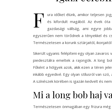
F
ura időket élünk, amikor teljesen jo
és kifordult magából. Az évek óta
gazdasági vállság, ami egyre jobb
egyszerűen nem törődnek a tényekkel és cs
Természetesen a korunk sztárjaitól, ikonjaitó
Sikerült ugyanis felépíteni egy olyan zavaros v
piedesztálra emeltek a rajongók. A long bo
Főként a hölgyek azok, akik ezen a téren jele
inkább egyedivé. Egy olyan stílusról van szó, 
A színészek körében is igazán kedvelt és nem
Mi a long bob haj v
Természetesen önmagában egy frizura még nem