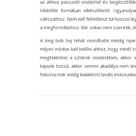
az ahhoz passzoló viselettel és kiegészítőkk
többféle formában elkészíthető. Ugyanolya
változathoz. Nem kell feltétlenül túl hosszú l
a megformáláshoz. Bár sokan nem szeretik, de
A long bob haj tehát mondhatni mindig nyerő
milyen módon kell belőni ahhoz, hogy minél t
megtekinteni a sztárok viseletében, akkor
kapunk hozzá, akkor semmi akadálya nem les
fokozva már eddig kialakított kiváló imázsunka