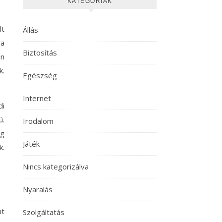
KATEGÓRIÁK
lt
Állás
 a
Biztosítás
an
k.
Egészség
Internet
di
ú.
Irodalom
ég
Játék
k.
Nincs kategorizálva
Nyaralás
nt
Szolgáltatás