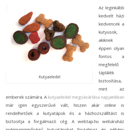
Az leginkább
kedvelt házi
kedvencek a
kutyusok,
akiknek
éppen olyan
fontos a
megfelelő
táplálék
Kutyaeledel
biztosítása,
mint az
emberek számára. A
kutyaeledel megvásárlása napjainkban
már igen egyszerűvé vált, hiszen akár online is
rendelhetőek a kutyatápok és a házhozszállítást is
biztosítja a forgalmazó cég. A webtap.hu webáruház
prémiumminőségű kutyatápokat forgalmaz és néhány