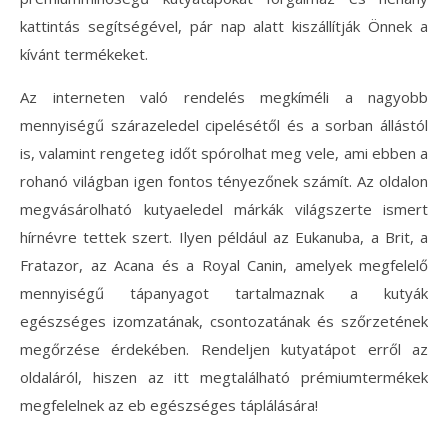
kattintás segítségével, pár nap alatt kiszállítják Önnek a
kívánt termékeket.
Az interneten való rendelés megkíméli a nagyobb
mennyiségű szárazeledel cipelésétől és a sorban állástól
is, valamint rengeteg időt spórolhat meg vele, ami ebben a
rohanó világban igen fontos tényezőnek számít. Az oldalon
megvásárolható kutyaeledel márkák világszerte ismert
hírnévre tettek szert. Ilyen például az Eukanuba, a Brit, a
Fratazor, az Acana és a Royal Canin, amelyek megfelelő
mennyiségű tápanyagot tartalmaznak a kutyák
egészséges izomzatának, csontozatának és szőrzetének
megőrzése érdekében. Rendeljen kutyatápot erről az
oldaláról, hiszen az itt megtalálható prémiumtermékek
megfelelnek az eb egészséges táplálására!