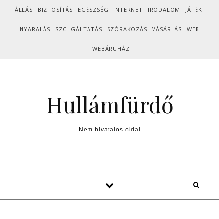
Skip to content
ÁLLÁS
BIZTOSÍTÁS
EGÉSZSÉG
INTERNET
IRODALOM
JÁTÉK
NYARALÁS
SZOLGÁLTATÁS
SZÓRAKOZÁS
VÁSÁRLÁS
WEB
WEBÁRUHÁZ
Hullámfürdő
Nem hivatalos oldal