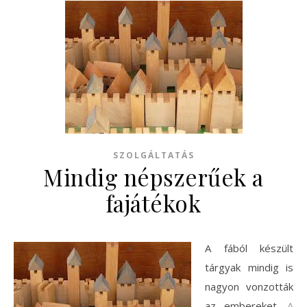
SZOLGÁLTATÁS
Mindig népszerűek a
fajátékok
A fából készült
tárgyak mindig is
nagyon vonzották
az embereket.
A