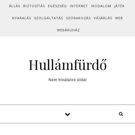
Skip to content
ÁLLÁS
BIZTOSÍTÁS
EGÉSZSÉG
INTERNET
IRODALOM
JÁTÉK
NYARALÁS
SZOLGÁLTATÁS
SZÓRAKOZÁS
VÁSÁRLÁS
WEB
WEBÁRUHÁZ
Hullámfürdő
Nem hivatalos oldal