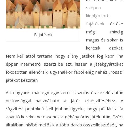
szépen
kidolgozott
fajátékok
értéke
még mindig
Fajátékok
magas és sokan is
keresik azokat.
Nem kell attól tartania, hogy silány játékot fog kapni, ha
éppen internetről szerzi be azt, hiszen a játékgyártókat
fokozottan ellenőrzik, ugyanakkor fából elég nehéz „rossz”
játékot készíteni.
A fa ugyanis már egy egyszerű csiszolás és kezelés után
biztonsággal használható a játék elkészítéséhez. A
rögzítési pontoknál kell jobban figyelni, hogy például a fa
kisautó kerekei ne essenek ki néhány órás játék után. Ezért
általában inkább mellőzik a több darab összeillesztését, ha