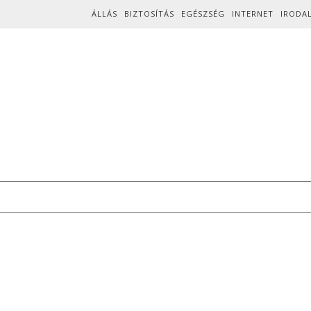
Skip to content
ÁLLÁS
BIZTOSÍTÁS
EGÉSZSÉG
INTERNET
IRODA