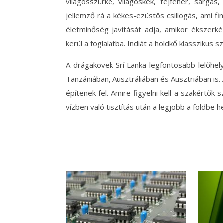
világosszürke, világoskék, tejfehér, sárgá
jellemző rá a kékes-ezüstös csillogás, ami fi
életminőség javítását adja, amikor ékszerk
kerül a foglalatba. Indiát a holdkő klasszikus 
A drágakövek Srí Lanka legfontosabb lelőhely
Tanzániában, Ausztráliában és Ausztriában is
építenek fel. Amire figyelni kell a szakértők 
vízben való tisztítás után a legjobb a földbe he