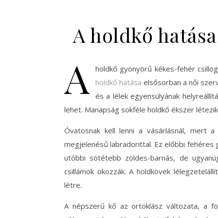
A holdkő hatása 
A
holdkő gyönyörű kékes-fehér csill
holdkő hatása
elsősorban a női szerv
és a lélek egyensúlyának helyreáll
lehet. Manapság sokféle holdkő ékszer létezik
Óvatosnak kell lenni a vásárlásnál, mert a
megjelenésű labradorittal. Ez előbbi fehéres
utóbbi sötétebb zöldes-barnás, de ugyanúg
csillámok okozzák. A holdkövek lélegzeteláll
létre.
A népszerű kő az ortoklász változata, a föl