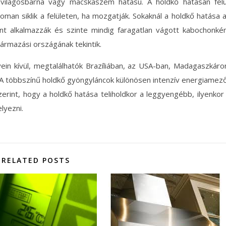
s, világosbarna vagy macskaszem hatású. A holdkő hatásán felü
noman siklik a felületen, ha mozgatják. Sokaknál a holdkő hatása 
ént alkalmazzák és szinte mindig faragatlan vágott kabochonké
származási országának tekintik.
ein kívül, megtalálhatók Brazíliában, az USA-ban, Madagaszkáro
. A többszínű holdkő gyöngyláncok különösen intenzív energiamez
szerint, hogy a holdkő hatása teliholdkor a leggyengébb, ilyenkor
lyezni.
RELATED POSTS