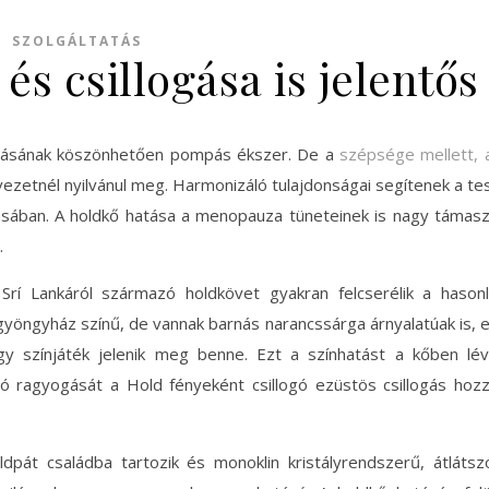
SZOLGÁLTATÁS
és csillogása is jelentős
ogásának köszönhetően pompás ékszer. De a
szépsége mellett, a 
ezetnél nyilvánul meg. Harmonizáló tulajdonságai segítenek a te
ításában. A holdkő hatása a menopauza tüneteinek is nagy támas
.
 Srí Lankáról származó holdkövet gyakran felcserélik a hason
 gyöngyház színű, de vannak barnás narancssárga árnyalatúak is, 
y színjáték jelenik meg benne. Ezt a színhatást a kőben lé
ító ragyogását a Hold fényeként csillogó ezüstös csillogás hoz
dpát családba tartozik és monoklin kristályrendszerű, átlátsz