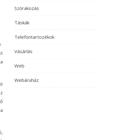
Szórakozás
Táskák
Telefontartozékok
​​
Vásárlás
st
za
Web
Webáruház
ló
ez
vő
za
ó,