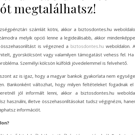
ót megtalálhatsz!
zségpénztári számlát kötni, akkor a biztosdontes.hu weboldal
ámodra melyik opció lenne a legideálisabb, akkor mindenképp
 összehasonlítást is végezned a
biztosdontes.hu
weboldalon. 
itelt, gyorskölcsönt vagy valamilyen támogatást vehess fel. Ha
probléma. Személyi kölcsön külföldi jövedelemmel is felvehető.
Viszont az is igaz, hogy a magyar bankok gyakorlata nem egység
n. Bankonként változhat, hogy milyen feltételeket fogadnak el
retnél jól informált lenni, akkor a biztosdontes.hu webolda
dsz használni, illetve összehasonlításokat tudsz végignézni, han
aphatsz információt.
lon?