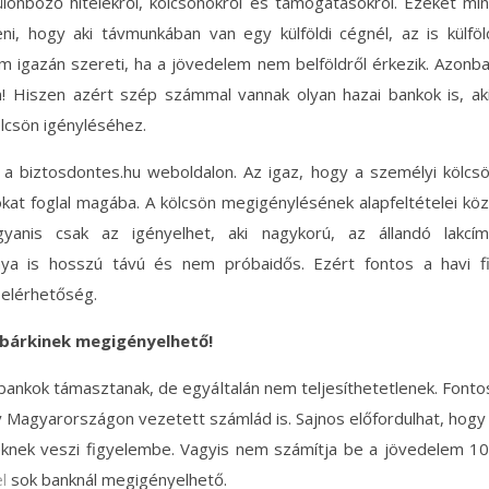
lönböző hitelekről, kölcsönökről és támogatásokról. Ezeket mi
i, hogy aki távmunkában van egy külföldi cégnél, az is külföl
 igazán szereti, ha a jövedelem nem belföldről érkezik. Azonb
 Hiszen azért szép számmal vannak olyan hazai bankok is, ak
ölcsön igényléséhez.
 a biztosdontes.hu weboldalon. Az igaz, hogy a személyi kölcs
kat foglal magába. A kölcsön megigénylésének alapfeltételei kö
gyanis csak az igényelhet, aki nagykorú, az állandó lakcí
nya is hosszú távú és nem próbaidős. Ezért fontos a havi f
 elérhetőség.
 bárkinek megigényelhető!
 bankok támasztanak, de egyáltalán nem teljesíthetetlenek. Fonto
gy Magyarországon vezetett számlád is. Sajnos előfordulhat, hogy
téknek veszi figyelembe. Vagyis nem számítja be a jövedelem 1
l
sok banknál megigényelhető.