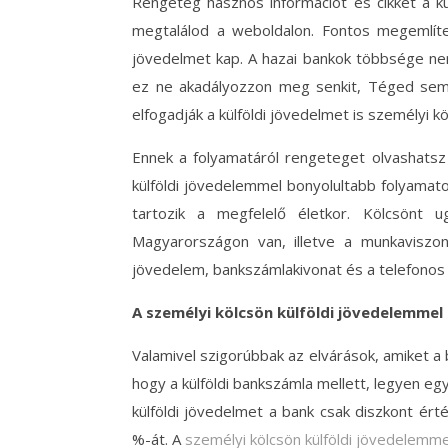
Rengeteg hasznos információt és cikket a kü
megtalálod a weboldalon. Fontos megemlíten
jövedelmet kap. A hazai bankok többsége nem
ez ne akadályozzon meg senkit, Téged sem!
elfogadják a külföldi jövedelmet is személyi k
Ennek a folyamatáról rengeteget olvashatsz
külföldi jövedelemmel bonyolultabb folyamato
tartozik a megfelelő életkor. Kölcsönt u
Magyarországon van, illetve a munkaviszo
jövedelem, bankszámlakivonat és a telefonos
A személyi kölcsön külföldi jövedelemmel
Valamivel szigorúbbak az elvárások, amiket a
hogy a külföldi bankszámla mellett, legyen e
külföldi jövedelmet a bank csak diszkont ér
%-át. A
személyi kölcsön külföldi jövedelemme