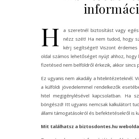
informáci
H
a szeretnél biztosítást vagy egés
nézz szét! Ha nem tudod, hogy sz
kérj segítséget! Viszont érdemes
oldal számos lehetőséget nyújt ahhoz, hogy h
fizetésed nem belföldről érkezik, akkor sincs 
Ez ugyanis nem akadály a hitelintézeteknél. 
a külföldi jövedelemmel rendelkezők esetébe
hitel megigénylésével kapcsolatban. Ha sze
böngészd! Itt ugyanis nemcsak kalkulátort tu
állami támogatásokról és befektetésekről is k
Mit találhatsz a biztosdontes.hu webolda