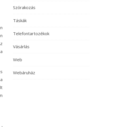
Szórakozás
Táskák
on
Telefontartozékok
en
Az
Vásárlás
 a
Web
es
Webáruház
 a
lt
em