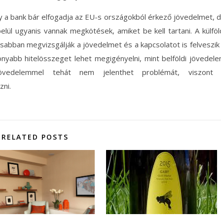
ogy a bank bár elfogadja az EU-s országokból érkező jövedelmet, 
elül ugyanis vannak megkötések, amiket be kell tartani. A külföl
posabban megvizsgálják a jövedelmet és a kapcsolatot is felveszik
sonyabb hitelösszeget lehet megigényelni, mint belföldi jövedel
jövedelemmel tehát nem jelenthet problémát, viszont
ni.
RELATED POSTS