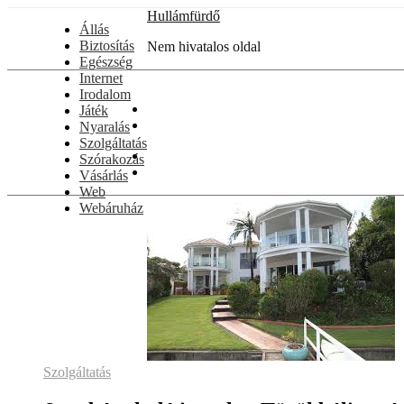
Skip
Hullámfürdő
Állás
to
Biztosítás
content
Nem hivatalos oldal
Egészség
Internet
Irodalom
Játék
Nyaralás
Szolgáltatás
Szórakozás
Vásárlás
Web
Webáruház
Szolgáltatás