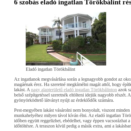
6 szobás eladó ingatlan Törökbálint ré
Eladó ingatlan Törökbálint
Az ingatlanok megvásárlása során a legnagyobb gondot az okozza
magáénak érez. Ha szeretné megkímélni magát attól, hogy építk
lakást. A
nagy alapterületű eladó ingatlan Törökbálinton
azok sz
belső szépítgetéssel szeretnék eltölteni idejük nagyobb részét
gyönyörködtető látványt nyújt az érdeklődők számára.
Pest-megyében lakást vásárolni nem bonyolult, viszont minden f
munkahelyéhez milyen távol kíván élni. Az eladó ingatlan Törökb
időben együtt reggelizhet, ebédelhet, vagy éppen vacsorázhat a c
időtöltésre. A teraszon kívül pedig a másik extra, ami a lakásban