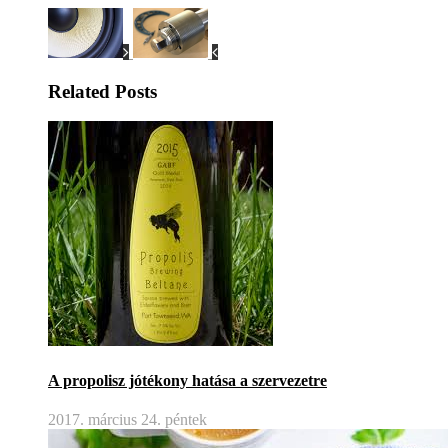
Related Posts
A propolisz jótékony hatása a szervezetre
2017. március 24. péntek