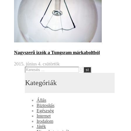
Nagyszerű izzók a Tungsram márkaboltból
2015. június 4. csütörtök
Kategóriák
Állás
Biztosítás
Egészség
Internet
Irodalom
Játék