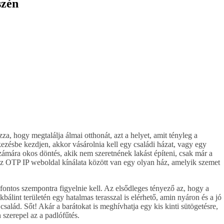
szén
, hogy megtalálja álmai otthonát, azt a helyet, amit tényleg a
ezésbe kezdjen, akkor vásárolnia kell egy családi házat, vagy egy
ámára okos döntés, akik nem szeretnének lakást építeni, csak már a
. Az OTP IP weboldal kínálata között van egy olyan ház, amelyik szemet
ontos szempontra figyelnie kell. Az elsődleges tényező az, hogy a
álint területén egy hatalmas terasszal is elérhető, amin nyáron és a jó
salád. Sőt! Akár a barátokat is meghívhatja egy kis kinti sütögetésre,
 szerepel az a padlófűtés.