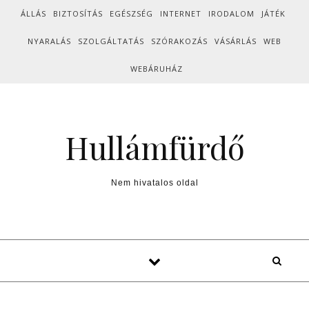
Skip to content
ÁLLÁS
BIZTOSÍTÁS
EGÉSZSÉG
INTERNET
IRODALOM
JÁTÉK
NYARALÁS
SZOLGÁLTATÁS
SZÓRAKOZÁS
VÁSÁRLÁS
WEB
WEBÁRUHÁZ
Hullámfürdő
Nem hivatalos oldal