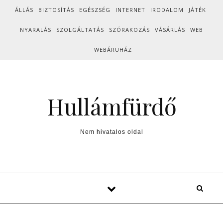
Skip to content
ÁLLÁS
BIZTOSÍTÁS
EGÉSZSÉG
INTERNET
IRODALOM
JÁTÉK
NYARALÁS
SZOLGÁLTATÁS
SZÓRAKOZÁS
VÁSÁRLÁS
WEB
WEBÁRUHÁZ
Hullámfürdő
Nem hivatalos oldal