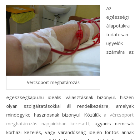
Az
egészségi
állapotukra
tudatosan
ügyelők
számára az
Vércsoport meghatározás
egeszsegkapu.hu ideális választásnak bizonyul, hiszen
olyan szolgáltatásokkal áll rendelkezésre, amelyek
mindegyike hasznosnak bizonyul. Közülük
a vércsoport
meghatározás napjainkban keresett
, ugyanis nemcsak
kórházi kezelés, vagy várandósság idején fontos annak