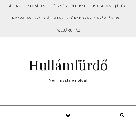
Skip to content
ÁLLÁS
BIZTOSÍTÁS
EGÉSZSÉG
INTERNET
IRODALOM
JÁTÉK
NYARALÁS
SZOLGÁLTATÁS
SZÓRAKOZÁS
VÁSÁRLÁS
WEB
WEBÁRUHÁZ
Hullámfürdő
Nem hivatalos oldal