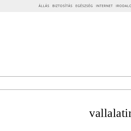
Skip to content
ÁLLÁS
BIZTOSÍTÁS
EGÉSZSÉG
INTERNET
IRODAL
vallalati