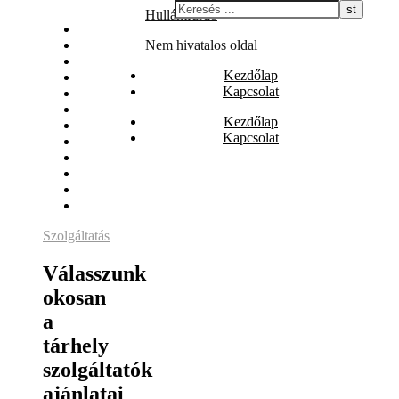
Skip
Hullámfürdő
Állás
to
Biztosítás
Nem hivatalos oldal
content
Egészség
Kezdőlap
Internet
Kapcsolat
Irodalom
Játék
Kezdőlap
Nyaralás
Kapcsolat
Szolgáltatás
Szórakozás
Vásárlás
Web
Webáruház
Szolgáltatás
Válasszunk
okosan
a
tárhely
szolgáltatók
ajánlatai