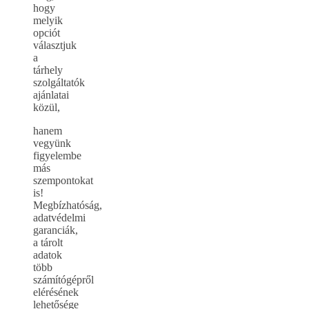
hogy
melyik
opciót
választjuk
a
tárhely
szolgáltatók
ajánlatai
közül,
hanem
vegyünk
figyelembe
más
szempontokat
is!
Megbízhatóság,
adatvédelmi
garanciák,
a tárolt
adatok
több
számítógépről
elérésének
lehetősége