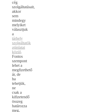
cég
szolgáltatásait,
akkor
sem
mindegy
melyiket
választjuk
a
tárhely
szolgáltatók
ajánlatai
közül
.
Fontos
szempont
lehet a
megfizethető
ár, de
ha
tehetjük,
ne
csak a
kifizetendő
összeg
határozza
meg,