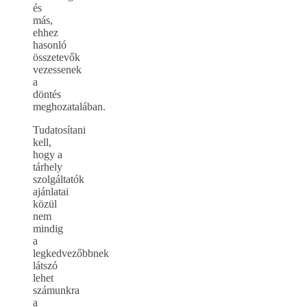
és
más,
ehhez
hasonló
összetevők
vezessenek
a
döntés
meghozatalában.
Tudatosítani
kell,
hogy a
tárhely
szolgáltatók
ajánlatai
közül
nem
mindig
a
legkedvezőbbnek
látszó
lehet
számunkra
a