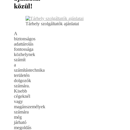
közül!
Tárhely szolgáltatók ajánlatai
A
biztonságos
adattárolás
fontossága
közhelynek
számít
a
számítástechnika
területén
dolgozók
számára.
Kisebb
cégeknél
vagy
magánszemélyek
számára
még
járható
megoldás