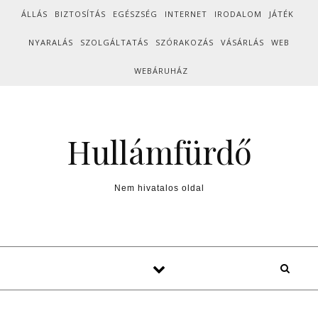
Skip to content
ÁLLÁS
BIZTOSÍTÁS
EGÉSZSÉG
INTERNET
IRODALOM
JÁTÉK
NYARALÁS
SZOLGÁLTATÁS
SZÓRAKOZÁS
VÁSÁRLÁS
WEB
WEBÁRUHÁZ
Hullámfürdő
Nem hivatalos oldal