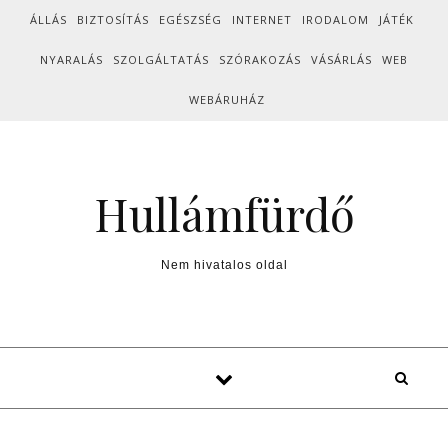
Skip to content
ÁLLÁS
BIZTOSÍTÁS
EGÉSZSÉG
INTERNET
IRODALOM
JÁTÉK
NYARALÁS
SZOLGÁLTATÁS
SZÓRAKOZÁS
VÁSÁRLÁS
WEB
WEBÁRUHÁZ
Hullámfürdő
Nem hivatalos oldal