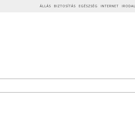
Skip to content
ÁLLÁS
BIZTOSÍTÁS
EGÉSZSÉG
INTERNET
IRODA